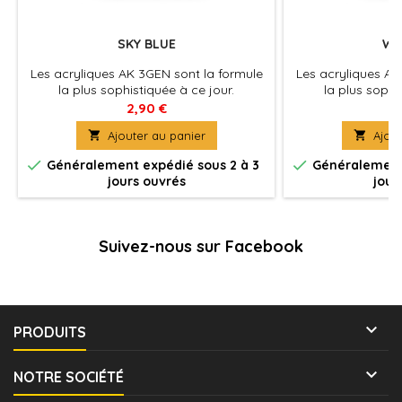
SKY BLUE
WI
Les acryliques AK 3GEN sont la formule
Les acryliques AK
la plus sophistiquée à ce jour.
la plus sophi
Excellente couvrance , adhérence optimale
Excellente couvra
2,90 €
2
et absence de colmatage à
et absence 

Ajouter au panier

Ajout
l'aérographe . La peinture du futur pour
l'aérographe . La 
tous les maquettistes et artistes. Utilisez
tous les maquettist


Généralement expédié sous 2 à 3
Généralement 
le diluant spécifique pour une
le diluant sp
jours ouvrés
jour
application à l'aérographe optimale et
application à l'a
pour préserver les propriétés de la
pour préserver 
peinture.
pe
Suivez-nous sur Facebook

PRODUITS

NOTRE SOCIÉTÉ