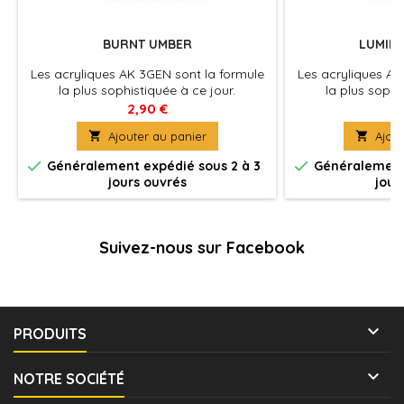
BURNT UMBER
LUMIN
Les acryliques AK 3GEN sont la formule
Les acryliques AK
la plus sophistiquée à ce jour.
la plus sophi
Excellente couvrance , adhérence optimale
Excellente couvra
2,90 €
2
et absence de colmatage à
et absence 

Ajouter au panier

Ajout
l'aérographe . La peinture du futur pour
l'aérographe . La 
tous les maquettistes et artistes. Utilisez
tous les maquettist


Généralement expédié sous 2 à 3
Généralement 
le diluant spécifique pour une
le diluant sp
jours ouvrés
jour
application à l'aérographe optimale et
application à l'a
pour préserver les propriétés de la
pour préserver 
peinture.
pe
Suivez-nous sur Facebook

PRODUITS

NOTRE SOCIÉTÉ