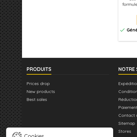
formule
Excelle
et
l'aér
pour to

Géné
Utilise
applica
pour 
PRODUITS
NOTRE 
Prices drop
Expéditio
New products
Conditio
Best sales
Réductio
Paiement
Contact 
Sitemap
Stores
Cookies