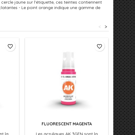
cercle jaune sur l'étiquette, ces teintes contiennent
éclatantes - Le point orange indique une gamme de
<
>
favorite_border
favorite_border
FLUORESCENT MAGENTA
nt la
Les acryliques AK 3GEN sont la
Les 