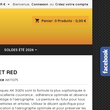

R €
Bienvenue,
Connexion
ou
Créez votre compte
×
×
×
shopping_cart
Panier:
0
Produits - 0,00 €
es.
n
SOLDES ÉTÉ 2026
s
ET RED
nce
AK11075
liques AK 3GEN sont la formule la plus sophistiquée à
 Excellente couvrance , adhérence optimale et absence
tage à l'aérographe . La peinture du futur pour tous
ttistes et artistes. Utilisez le diluant spécifique pour
ication à l'aérographe optimale et pour préserver les