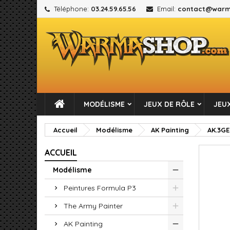
Téléphone:
03.24.59.65.56
Email:
contact@warm
M
C
C
add_circle_outline
Vou
No
MODÉLISME
JEUX DE RÔLE
JEUX
Accueil
Modélisme
AK Painting
AK.3G
ACCUEIL
Modélisme
Peintures Formula P3
The Army Painter
AK Painting