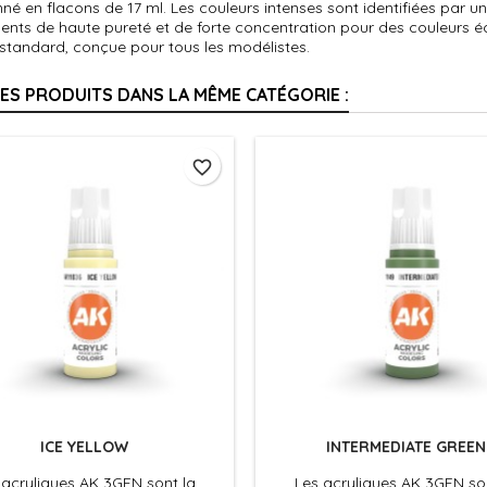
né en flacons de 17 ml. Les couleurs intenses sont identifiées par un 
ents de haute pureté et de forte concentration pour des couleurs 
 standard, conçue pour tous les modélistes.
RES PRODUITS DANS LA MÊME CATÉGORIE :
favorite_border
ICE YELLOW
INTERMEDIATE GREEN
 acryliques AK 3GEN sont la
Les acryliques AK 3GEN so