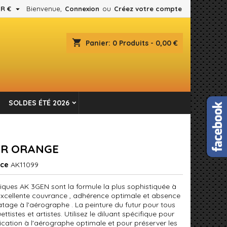

R €
Bienvenue,
Connexion
ou
Créez votre compte
×
×
×
shopping_cart
Panier:
0
Produits - 0,00 €
es.
n
SOLDES ÉTÉ 2026
s
R ORANGE
nce
AK11099
liques AK 3GEN sont la formule la plus sophistiquée à
 Excellente couvrance , adhérence optimale et absence
tage à l'aérographe . La peinture du futur pour tous
ttistes et artistes. Utilisez le diluant spécifique pour
ication à l'aérographe optimale et pour préserver les