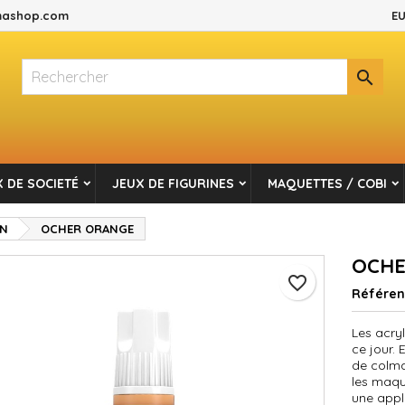
ashop.com
EU
es listes d'envies
réer une liste d'envies
onnexion

Créer une nouvelle liste
s devez être connecté pour ajouter des produits à votre liste d'envi
m de la liste d'envies
Annuler
Connexio
 DE SOCIETÉ
JEUX DE FIGURINES
MAQUETTES / COBI
Annuler
Créer une liste d'envie
EN
OCHER ORANGE
OCHE
favorite_border
Référe
Les acry
ce jour.
de colma
les maque
une appl