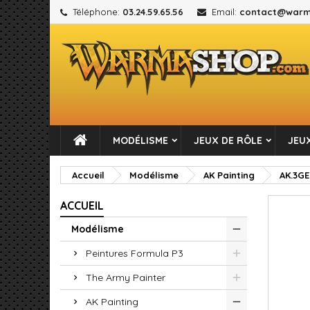
Téléphone:
03.24.59.65.56
Email:
contact@warm
M
C
C
add_circle_outline
Vou
No
MODÉLISME
JEUX DE RÔLE
JEUX
Accueil
Modélisme
AK Painting
AK.3G
ACCUEIL
Modélisme
Peintures Formula P3
The Army Painter
AK Painting