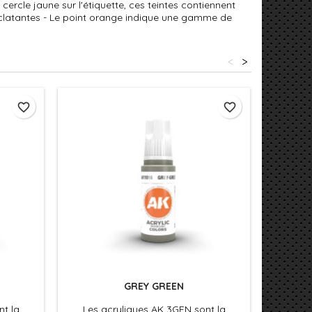
cercle jaune sur l'étiquette, ces teintes contiennent
éclatantes - Le point orange indique une gamme de
<
>
favorite_border
favorite_border
GREY GREEN
nt la
Les acryliques AK 3GEN sont la
Les 