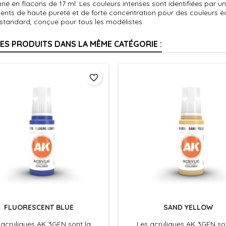
né en flacons de 17 ml. Les couleurs intenses sont identifiées par un 
ents de haute pureté et de forte concentration pour des couleurs 
 standard, conçue pour tous les modélistes.
RES PRODUITS DANS LA MÊME CATÉGORIE :
favorite_border
FLUORESCENT BLUE
SAND YELLOW
 acryliques AK 3GEN sont la
Les acryliques AK 3GEN so