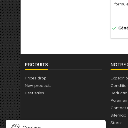
formule
Excelle
et
l'aér
pour to

Géné
Utilise
applica
pour 
PRODUITS
NOTRE 
Prices drop
Expéditio
New products
Conditio
Best sales
Réductio
Paiement
Contact 
Sitemap
Stores
Cookies