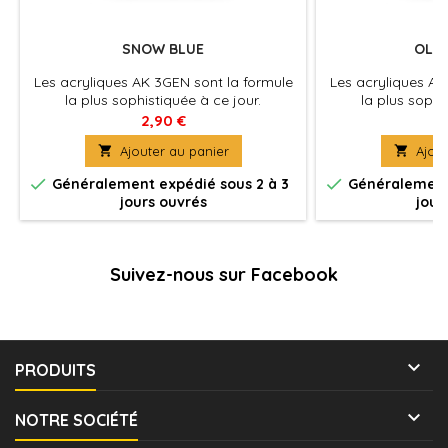
SNOW BLUE
OLIV
Les acryliques AK 3GEN sont la formule
Les acryliques AK
la plus sophistiquée à ce jour.
la plus sophi
Excellente couvrance , adhérence optimale
Excellente couvra
2,90 €
2
et absence de colmatage à
et absence 

Ajouter au panier

Ajout
l'aérographe . La peinture du futur pour
l'aérographe . La 
tous les maquettistes et artistes. Utilisez
tous les maquettist


Généralement expédié sous 2 à 3
Généralement 
le diluant spécifique pour une
le diluant sp
jours ouvrés
jour
application à l'aérographe optimale et
application à l'a
pour préserver les propriétés de la
pour préserver 
peinture.
pe
Suivez-nous sur Facebook

PRODUITS

NOTRE SOCIÉTÉ