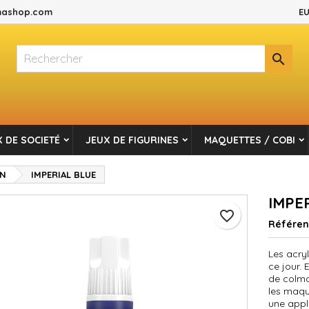
ashop.com
EU
es listes d'envies
réer une liste d'envies
onnexion

Créer une nouvelle liste
s devez être connecté pour ajouter des produits à votre liste d'envi
m de la liste d'envies
Annuler
Connexio
 DE SOCIETÉ
JEUX DE FIGURINES
MAQUETTES / COBI
Annuler
Créer une liste d'envie
EN
IMPERIAL BLUE
IMPE
favorite_border
Référe
Les acry
ce jour.
de colma
les maque
une appl