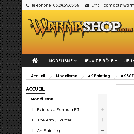
Téléphone:
03.24.59.65.56
Email:
contact@warm
M
C
C
add_circle_outline
Vou
No
MODÉLISME
JEUX DE RÔLE
JEUX
Accueil
Modélisme
AK Painting
AK.3G
ACCUEIL
Modélisme
Peintures Formula P3
The Army Painter
AK Painting