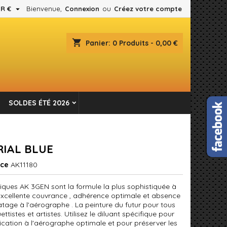

R €
Bienvenue,
Connexion
ou
Créez votre compte
×
×
×
shopping_cart
Panier:
0
Produits - 0,00 €
es.
n
SOLDES ÉTÉ 2026
s
RIAL BLUE
nce
AK11180
liques AK 3GEN sont la formule la plus sophistiquée à
 Excellente couvrance , adhérence optimale et absence
tage à l'aérographe . La peinture du futur pour tous
ttistes et artistes. Utilisez le diluant spécifique pour
ication à l'aérographe optimale et pour préserver les