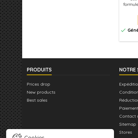
formule
Excelle
et
l'aér
pour to

Géné
Utilise
applica
pour 
PRODUITS
NOTRE 
Prices drop
Expéditio
New products
Conditio
Best sales
Réductio
Paiement
Contact 
Sitemap
Stores
Cookies