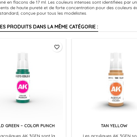
né en flacons de 17 ml. Les couleurs intenses sont identifiées par un 
ents de haute pureté et de forte concentration pour des couleurs 
 standard, conçue pour tous les modélistes.
RES PRODUITS DANS LA MÊME CATÉGORIE :
favorite_border
LD GREEN – COLOR PUNCH
TAN YELLOW
 acryliques AK 3GEN sont la
Les acryliques AK 3GEN so