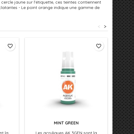
cercle jaune sur l'étiquette, ces teintes contiennent
éclatantes - Le point orange indique une gamme de
<
>
favorite_border
favorite_border
MINT GREEN
nt la
Les acryliques AK 3GEN sont la
Les 