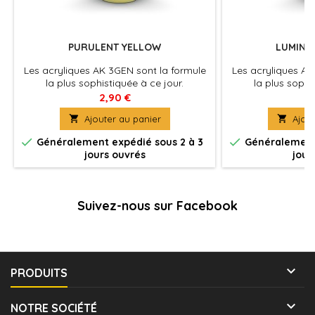
PURULENT YELLOW
LUMINO
Les acryliques AK 3GEN sont la formule
Les acryliques AK
la plus sophistiquée à ce jour.
la plus sophi
Excellente couvrance , adhérence optimale
Excellente couvra
2,90 €
2
et absence de colmatage à
et absence 

Ajouter au panier

Ajout
l'aérographe . La peinture du futur pour
l'aérographe . La 
tous les maquettistes et artistes. Utilisez
tous les maquettist


Généralement expédié sous 2 à 3
Généralement 
le diluant spécifique pour une
le diluant sp
jours ouvrés
jour
application à l'aérographe optimale et
application à l'a
pour préserver les propriétés de la
pour préserver 
peinture.
pe
Suivez-nous sur Facebook

PRODUITS

NOTRE SOCIÉTÉ