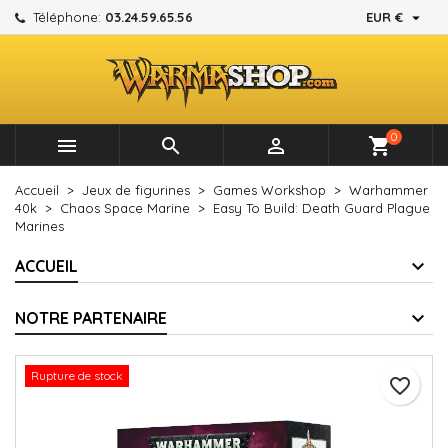

Téléphone:
03.24.59.65.56
EUR €
×
×
×
Mes listes d'envies
Créer une liste d'envies
Connexion
add_circle_outline
Créer une nouvelle liste
Vous devez être connecté pour ajouter des produits à
Nom de la liste d'envies
votre liste d'envies.
0



shopping_cart
Annuler
Connexion
Accueil
Jeux de figurines
Games Workshop
Warhammer
Annuler
Créer une liste d'envies
40k
Chaos Space Marine
Easy To Build: Death Guard Plague
Marines
ACCUEIL
NOTRE PARTENAIRE
Rupture de stock
favorite_border