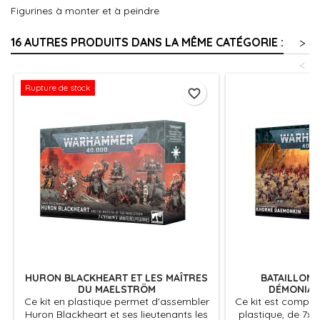
Figurines à monter et à peindre
16 AUTRES PRODUITS DANS LA MÊME CATÉGORIE :
>
<
Rupture de stock
favorite_border
HURON BLACKHEART ET LES MAÎTRES
BATAILLON 
DU MAELSTRÖM
DÉMONIAU
Ce kit en plastique permet d'assembler
Ce kit est compo
Huron Blackheart et ses lieutenants les
plastique, de 7x 