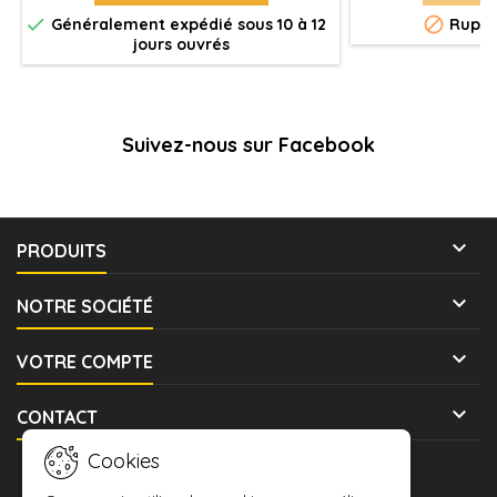


Généralement expédié sous 10 à 12
Ruptu
jours ouvrés
Suivez-nous sur Facebook

PRODUITS

NOTRE SOCIÉTÉ

VOTRE COMPTE

CONTACT
Cookies
LETTRE D'INFORMATIONS