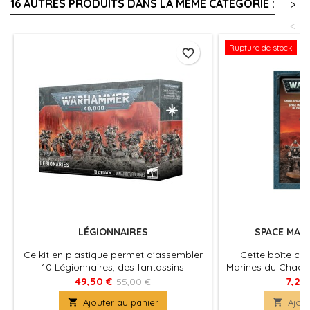
16 AUTRES PRODUITS DANS LA MÊME CATÉGORIE :
>
<
Rupture de stock
favorite_border
LÉGIONNAIRES
SPACE MAR
Ce kit en plastique permet d'assembler
Cette boîte con
10 Légionnaires, des fantassins
Marines du Chaos 
polyvalents pour vos armées de Space
ass
49,50 €
7,20
55,00 €
Marines du Chaos dans les parties de

Ajouter au panier

Ajout
Warhammer 40,000.