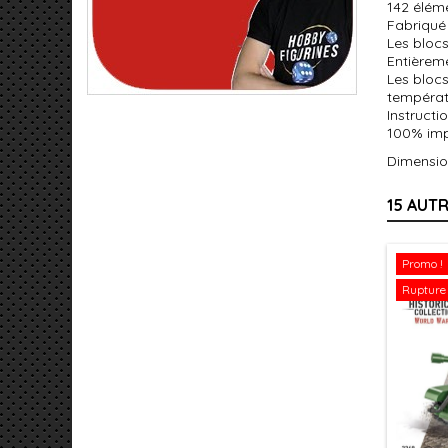
142 élém
Fabriqué 
Les bloc
Entièrem
Les blocs
températ
Instructi
100% imp
Dimension
15 AUT
Promo !
Rupture 