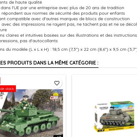
ents de haute qualité
dans l'UE par une entreprise avec plus de 20 ans de tradition
s répondent aux normes de sécurité des produits pour enfants
ent compatible avec d'autres marques de blocs de construction
 avec des impressions ne rayent pas, ne tachent pas et ne se décolo
ure
ons claires et intuitives basées sur des illustrations et des instructio
ressions, pas d'autocollants
s du modèle (L x L x H) : 18,5 cm (7,3") x 22 cm (8,6") x 9,5 cm (3,7"
RES PRODUITS DANS LA MÊME CATÉGORIE :
favorite_border
de stock