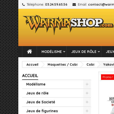
Téléphone:
03.24.59.65.56
Email:
contact@warm
M
C
C
add_circle_outline
Vou
No
MODÉLISME
JEUX DE RÔLE
JEUX
Accueil
Maquettes / Cobi
Cobi
Yakovl
ACCUEIL
Promo !
Modélisme
Jeux de rôle
Jeux de Societé
Jeux de figurines