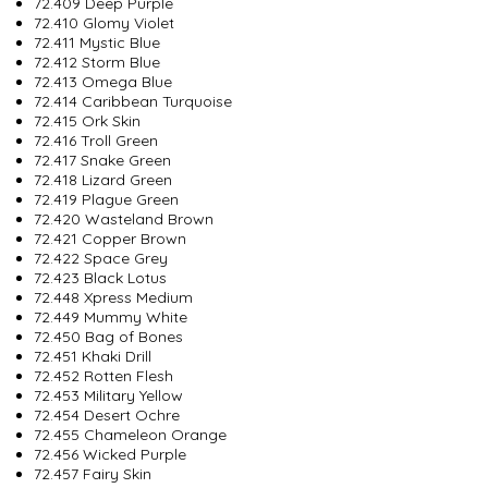
72.409 Deep Purple
72.410 Glomy Violet
72.411 Mystic Blue
72.412 Storm Blue
72.413 Omega Blue
72.414 Caribbean Turquoise
72.415 Ork Skin
72.416 Troll Green
72.417 Snake Green
72.418 Lizard Green
72.419 Plague Green
72.420 Wasteland Brown
72.421 Copper Brown
72.422 Space Grey
72.423 Black Lotus
72.448 Xpress Medium
72.449 Mummy White
72.450 Bag of Bones
72.451 Khaki Drill
72.452 Rotten Flesh
72.453 Military Yellow
72.454 Desert Ochre
72.455 Chameleon Orange
72.456 Wicked Purple
72.457 Fairy Skin