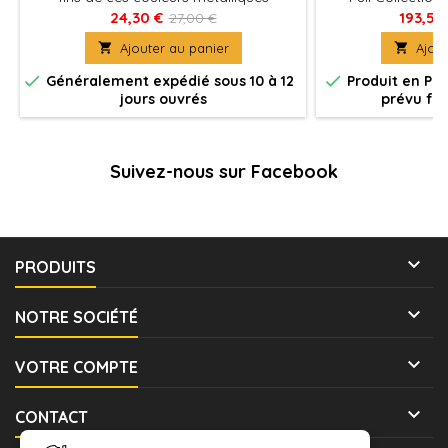
évoluent en fonction de la lumière ou de
couleurs acryliq
24,30 €
193,50
27,00 €
l’angle.
spécialement co

Ajouter au panier

Ajout
en collaboration 
professionnels po


Généralement expédié sous 10 à 12
Produit en Pr
figurines et m
jours ouvrés
prévu fin
Wargames et S
contient 51 coul
Primers avec u
Suivez-nous sur Facebook

PRODUITS

NOTRE SOCIÉTÉ

VOTRE COMPTE

CONTACT