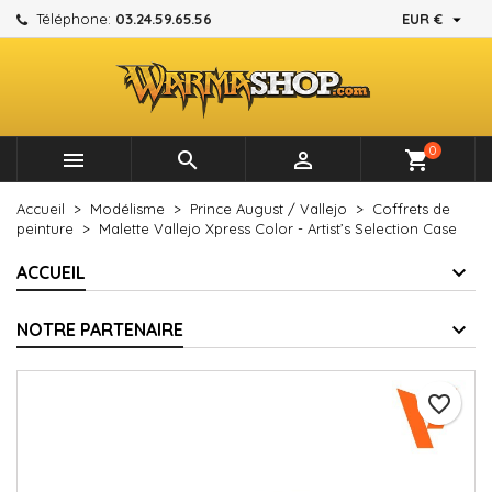

Téléphone:
03.24.59.65.56
EUR €
×
×
×
Mes listes d'envies
Créer une liste d'envies
Connexion
add_circle_outline
Créer une nouvelle liste
Vous devez être connecté pour ajouter des produits à
Nom de la liste d'envies
votre liste d'envies.
0



shopping_cart
Annuler
Connexion
Accueil
Modélisme
Prince August / Vallejo
Coffrets de
Annuler
Créer une liste d'envies
peinture
Malette Vallejo Xpress Color - Artist’s Selection Case
ACCUEIL
NOTRE PARTENAIRE
favorite_border