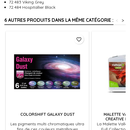
72.483 Viking Grey
72.484 Hospitallier Black
6 AUTRES PRODUITS DANS LA MÊME CATÉGORIE :
<
>
favorite_border
COLORSHIFT GALAXY DUST
MALETTE VAL
CREATIVE F
Les pigments multi chromatiques ultra
La Malette Vallej
fins de ces couleurs métalliques
Full Collectio