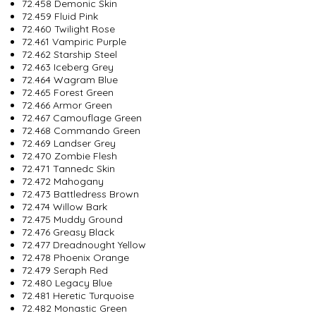
72.458 Demonic Skin
72.459 Fluid Pink
72.460 Twilight Rose
72.461 Vampiric Purple
72.462 Starship Steel
72.463 Iceberg Grey
72.464 Wagram Blue
72.465 Forest Green
72.466 Armor Green
72.467 Camouflage Green
72.468 Commando Green
72.469 Landser Grey
72.470 Zombie Flesh
72.471 Tannedc Skin
72.472 Mahogany
72.473 Battledress Brown
72.474 Willow Bark
72.475 Muddy Ground
72.476 Greasy Black
72.477 Dreadnought Yellow
72.478 Phoenix Orange
72.479 Seraph Red
72.480 Legacy Blue
72.481 Heretic Turquoise
72.482 Monastic Green