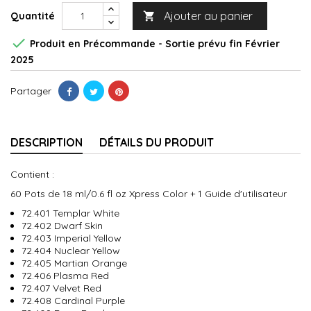
Ajouter au panier
Quantité


Produit en Précommande - Sortie prévu fin Février
2025
Partager
DESCRIPTION
DÉTAILS DU PRODUIT
Contient :
60 Pots de 18 ml/0.6 fl oz Xpress Color + 1 Guide d'utilisateur
72.401 Templar White
72.402 Dwarf Skin
72.403 Imperial Yellow
72.404 Nuclear Yellow
72.405 Martian Orange
72.406 Plasma Red
72.407 Velvet Red
72.408 Cardinal Purple