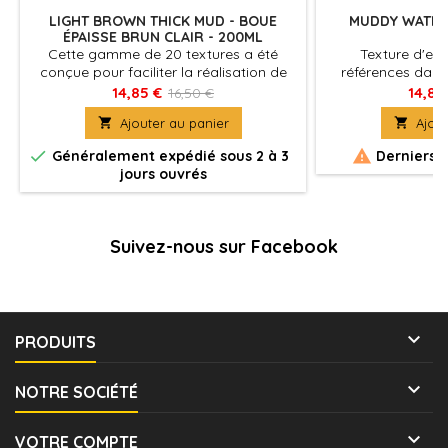
LIGHT BROWN THICK MUD - BOUE
MUDDY WATER 
ÉPAISSE BRUN CLAIR - 200ML
2
Cette gamme de 20 textures a été
Texture d'eau
conçue pour faciliter la réalisation de
références dans 
soclages et de décors, ces gels et pâtes
d’eau pour co
14,85 €
14,85
16,50 €
acryliques à base de minéraux naturels
existante d’effe

Ajouter au panier

Ajout
offrent un choix de matières pour une
Ces textures son
reproduction parfaite des
format de 200 ml, 


Généralement expédié sous 2 à 3
Derniers a
environnements les plus classiques aux
les rendent idéal
jours ouvrés
créations les plus originales.
entre elles, afin 
surfaces d’ea
courants, de va
Suivez-nous sur Facebook

PRODUITS

NOTRE SOCIÉTÉ

VOTRE COMPTE