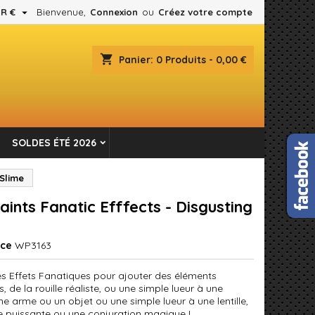

R €
Bienvenue,
Connexion
ou
Créez votre compte
×
×
×
shopping_cart
Panier:
0
Produits - 0,00 €
es.
n
SOLDES ÉTÉ 2026
s
 Slime
ints Fanatic Efffects - Disgusting
nce
WP3163
les Effets Fanatiques pour ajouter des éléments
, de la rouille réaliste, ou une simple lueur à une
 une arme ou un objet ou une simple lueur à une lentille,
 puissante ou une conjuration magique !