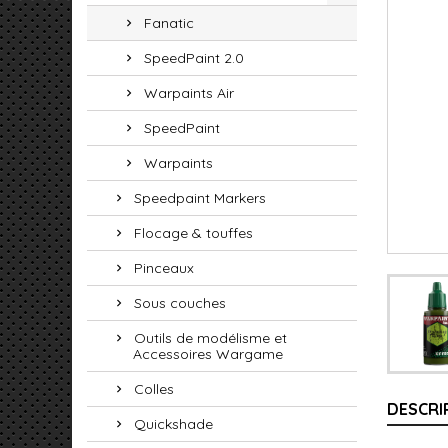
Fanatic
SpeedPaint 2.0
Warpaints Air
SpeedPaint
Warpaints
Speedpaint Markers
Flocage & touffes
Pinceaux
Sous couches
Outils de modélisme et
Accessoires Wargame
Colles
DESCRI
Quickshade