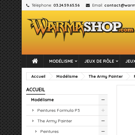
Téléphone:
03.24.59.65.56
Email:
contact@warm
M
C
C
add_circle_outline
Vou
No
MODÉLISME
JEUX DE RÔLE
JEUX
Accueil
Modélisme
The Army Painter
ACCUEIL
Modélisme
Peintures Formula P3
The Army Painter
Peintures