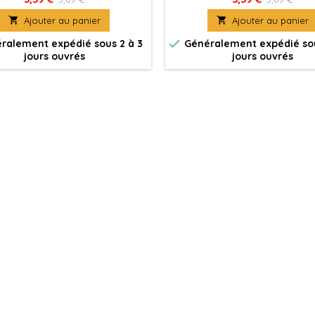
gments de haute densité et de
des pigments de haute densit

Ajouter au panier

Ajouter au panier
é supérieure sur la surface de
qualité supérieure sur la sur
votre figurine.
votre figurine.

ralement expédié sous 2 à 3
Généralement expédié sou
jours ouvrés
jours ouvrés