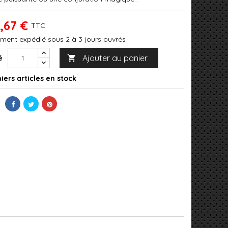
,67 €
TTC
ment expédié sous 2 à 3 jours ouvrés
Ajouter au panier
é

iers articles en stock