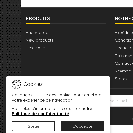
PRODUITS
NOTRE 
Prices drop
Expéditio
New products
Conditio
Best sales
Réductio
Paiement
Contact 
Sitemap
Stores
Cookies
Ce magasin utilise des cookies pour améliorer
votre expérience de navigation.
LETTRE D'INFORMATIONS
Pour plus d'informations, consultez notre
Politique de confidentialité
.
Sortie
J'accepte