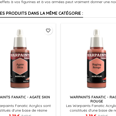
'effets à vos figurines et à vos armées peut vraiment donner une nou
RES PRODUITS DANS LA MÊME CATÉGORIE :
favorite_border
INTS FANATIC - AGATE SKIN
WARPAINTS FANATIC - RA
ROUGE
rpaints Fanatic Acrylics sont
Les Warpaints Fanatic Acryli
titués d'une base de résine
constitués d'une base de r
que très couvrante qui délivre
acrylique très couvrante qui 
3,39 €
3,39 €
3,69 €
3,69 €