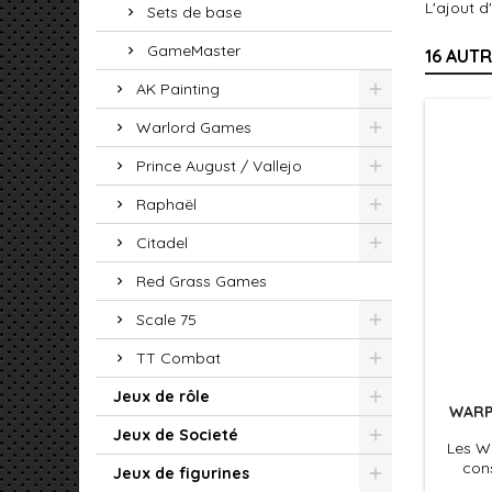
L'ajout d
Sets de base
GameMaster
16 AUT
AK Painting
Warlord Games
Prince August / Vallejo
Raphaël
Citadel
Red Grass Games
Scale 75
TT Combat
Jeux de rôle
WARPA
Jeux de Societé
Les Wa
cons
Jeux de figurines
acryli