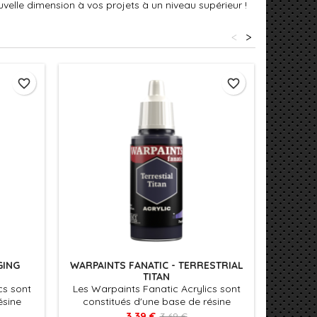
velle dimension à vos projets à un niveau supérieur !
<
>
favorite_border
favorite_border
GING
WARPAINTS FANATIC - TERRESTRIAL
WARPAIN
TITAN
cs sont
Les Warpaints Fanatic Acrylics sont
Conçus p
ésine
constitués d'une base de résine
la surfa
délivre
acrylique très couvrante qui délivre
ombrage 
3,39 €
3,69 €