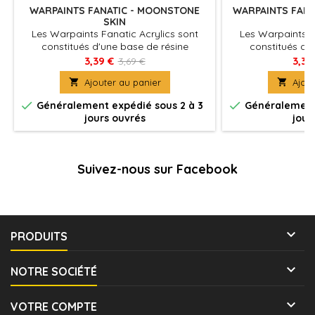
WARPAINTS FANATIC - MOONSTONE
WARPAINTS FANA
SKIN
Les Warpaints Fanatic Acrylics sont
Les Warpaints F
constitués d'une base de résine
constitués d'
acrylique très couvrante qui délivre des
acrylique très cou
3,39 €
3,39
3,69 €
pigments de haute densité et de qualité
pigments de haute

Ajouter au panier

Ajout
supérieure sur la surface de votre
supérieure sur 
figurine.
fi


Généralement expédié sous 2 à 3
Généralement 
jours ouvrés
jour
Suivez-nous sur Facebook

PRODUITS

NOTRE SOCIÉTÉ

VOTRE COMPTE