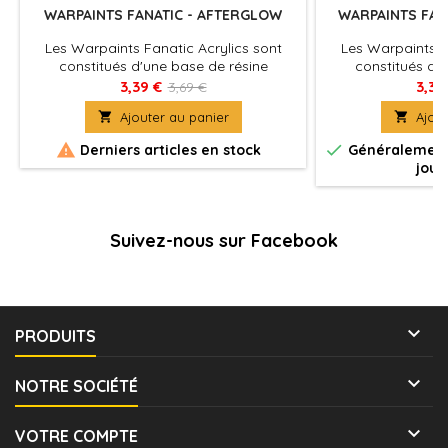
WARPAINTS FANATIC - AFTERGLOW
WARPAINTS FAN
Les Warpaints Fanatic Acrylics sont
Les Warpaints F
constitués d'une base de résine
constitués d'
acrylique très couvrante qui délivre des
acrylique très cou
3,39 €
3,39
3,69 €
pigments de haute densité et de qualité
pigments de haute

Ajouter au panier

Ajout
supérieure sur la surface de votre
supérieure sur 
figurine.
fi


Derniers articles en stock
Généralement 
jour
Suivez-nous sur Facebook

PRODUITS

NOTRE SOCIÉTÉ

VOTRE COMPTE