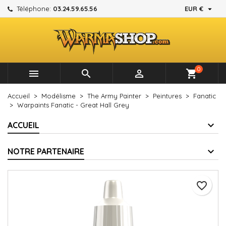

Téléphone:
03.24.59.65.56
EUR €
×
×
×
Mes listes d'envies
Créer une liste d'envies
Connexion
add_circle_outline
Créer une nouvelle liste
Vous devez être connecté pour ajouter des produits à
Nom de la liste d'envies
votre liste d'envies.
0



shopping_cart
Annuler
Connexion
Accueil
Modélisme
The Army Painter
Peintures
Fanatic
Annuler
Créer une liste d'envies
Warpaints Fanatic - Great Hall Grey
ACCUEIL
NOTRE PARTENAIRE
favorite_border