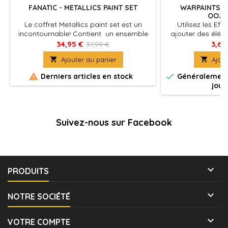
FANATIC - METALLICS PAINT SET
WARPAINTS FA
OOZI
Le coffret Metallics paint set est un
Utilisez les Ef
incontournable! Contient un ensemble
ajouter des élém
de 10 pots les plus recommandés de la
rouille réaliste, o
34,95 €
3,67
37,99 €
gamme "Warpaint Fanatic Mettalic"
lentille, une ar

Ajouter au panier

Ajout
pour répondre à tous vos besoins
simple lueur à u
utilisent la formulation Al-crylic exclusive
puissante ou une 


Derniers articles en stock
Généralement 
de The Army Painter intégrant
jour
un mélange spécialisé de pigment
d'aluminium et de mica pour une
meilleure combinaison de...
Suivez-nous sur Facebook

PRODUITS

NOTRE SOCIÉTÉ

VOTRE COMPTE