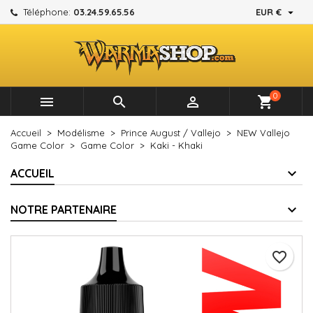

Téléphone:
03.24.59.65.56
EUR €
×
×
×
Mes listes d'envies
Créer une liste d'envies
Connexion
add_circle_outline
Créer une nouvelle liste
Vous devez être connecté pour ajouter des produits à
Nom de la liste d'envies
votre liste d'envies.
0



shopping_cart
Annuler
Connexion
Accueil
Modélisme
Prince August / Vallejo
NEW Vallejo
Annuler
Créer une liste d'envies
Game Color
Game Color
Kaki - Khaki
ACCUEIL
NOTRE PARTENAIRE
favorite_border