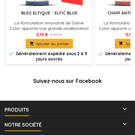
BLEU ELFIQUE - ELFIC BLUE
CHAIR ANTHE
La formulation innovante de Game
La formulation
Color apporte une grande amélioration
Color apporte un
de l'application, les couleurs s'étalent
de l'application, 
3,15 €
3,15
3,50 €
très facilement, elles sont plus fluides et
très facilement, el

Ajouter au panier

Ajout
plus opaques, elles offrent une
plus opaques,
saturation élevée de pigments
saturation é


Généralement expédié sous 2 à 3
Généralement 
sélectionnés pour leur luminosité, leur
sélectionnés pour
jours ouvrés
jour
stabilité et leur tenue dans le temps.
stabilité et leur
Suivez-nous sur Facebook

PRODUITS

NOTRE SOCIÉTÉ