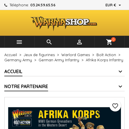

Téléphone:
03.24.59.65.56
EUR €
×
×
×
Mes listes d'envies
Créer une liste d'envies
Connexion
add_circle_outline
Créer une nouvelle liste
Vous devez être connecté pour ajouter des produits à
Nom de la liste d'envies
votre liste d'envies.
0



shopping_cart
Annuler
Connexion
Accueil
Jeux de figurines
Warlord Games
Bolt Action
Annuler
Créer une liste d'envies
Germany Army
German Army Infantry
Afrika Korps Infantry
ACCUEIL
NOTRE PARTENAIRE
favorite_border