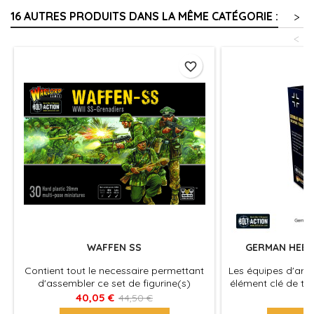
16 AUTRES PRODUITS DANS LA MÊME CATÉGORIE :
>
<
favorite_border
WAFFEN SS
GERMAN HEER
Contient tout le necessaire permettant
Les équipes d'arme
d'assembler ce set de figurine(s)
élément clé de to
véhicules pour le jeu Bolt Action, produit
offrant une grande
40,05 €
19
44,50 €
fournies avec leurs socles. Figurine(s)
votre force. Le