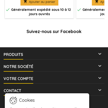

Ajouter au panier

Ajout
Véhicule(s) à peindre et à assembler
d'élite, les équi
équipes de lanc


Généralement expédié sous 10 à 12
Généralement e
les plus répandue
jours ouvrés
jour
adversaire de mult
Suivez-nous sur Facebook

PRODUITS

NOTRE SOCIÉTÉ

VOTRE COMPTE

CONTACT
Cookies
LETTRE D'INFORMATIONS