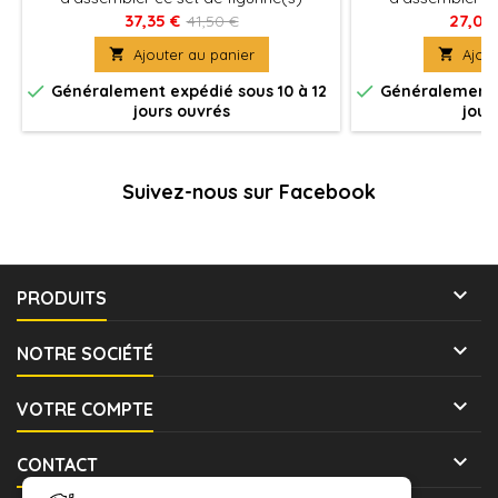
véhicules pour le jeu Bolt Action, produit
véhicules pour le j
37,35 €
27,00
41,50 €
fournies avec leurs socles. Figurine(s)
fournies avec leu

Ajouter au panier

Ajout
Véhicule(s) à peindre et à assembler
Véhicule(s) à pe


Généralement expédié sous 10 à 12
Généralement e
jours ouvrés
jour
Suivez-nous sur Facebook

PRODUITS

NOTRE SOCIÉTÉ

VOTRE COMPTE

CONTACT