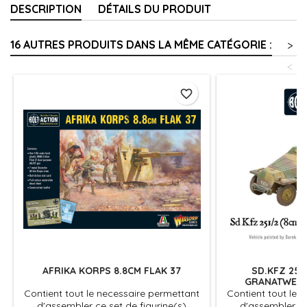
DESCRIPTION
DÉTAILS DU PRODUIT
16 AUTRES PRODUITS DANS LA MÊME CATÉGORIE :
>
<
favorite_border
AFRIKA KORPS 8.8CM FLAK 37
SD.KFZ 251
GRANATWERF
Contient tout le necessaire permettant
Contient tout le 
d'assembler ce set de figurine(s)
d'assembler ce