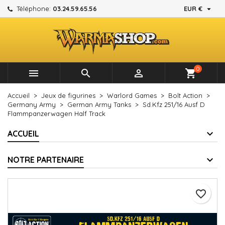

Téléphone:
03.24.59.65.56
EUR €
×
×
×
Mes listes d'envies
Créer une liste d'envies
Connexion
add_circle_outline
Créer une nouvelle liste
Vous devez être connecté pour ajouter des produits à
Nom de la liste d'envies
votre liste d'envies.
0



shopping_cart
Annuler
Connexion
Accueil
Jeux de figurines
Warlord Games
Bolt Action
Annuler
Créer une liste d'envies
Germany Army
German Army Tanks
Sd.Kfz 251/16 Ausf D
Flammpanzerwagen Half Track
ACCUEIL
NOTRE PARTENAIRE
favorite_border