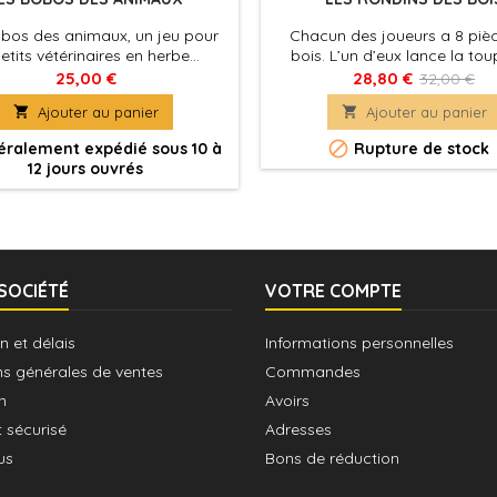
bos des animaux, un jeu pour
Chacun des joueurs a 8 piè
petits vétérinaires en herbe...
bois. L’un d’eux lance la toup
avant qu’elle ne tombe,on doit 
25,00 €
28,80 €
32,00 €
la figure imposée par la carte

Ajouter au panier

Ajouter au panier
Mais attention, il ne peut y avo
seul vainqueur à chaque foi

ralement expédié sous 10 à
Rupture de stock
12 jours ouvrés
SOCIÉTÉ
VOTRE COMPTE
n et délais
Informations personnelles
ns générales de ventes
Commandes
n
Avoirs
 sécurisé
Adresses
us
Bons de réduction