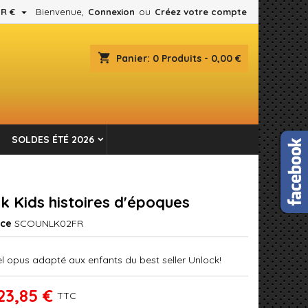

R €
Bienvenue,
Connexion
ou
Créez votre compte
×
×
×
shopping_cart
Panier:
0
Produits - 0,00 €
es.
n
SOLDES ÉTÉ 2026
s
k Kids histoires d'époques
nce
SCOUNLK02FR
l opus adapté aux enfants du best seller Unlock!
23,85 €
TTC