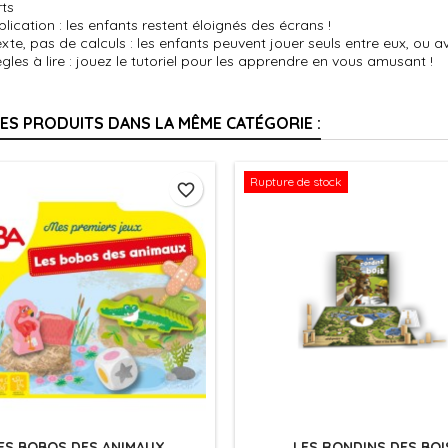
rts
lication : les enfants restent éloignés des écrans !
xte, pas de calculs : les enfants peuvent jouer seuls entre eux, ou a
gles à lire : jouez le tutoriel pour les apprendre en vous amusant !
RES PRODUITS DANS LA MÊME CATÉGORIE :
Rupture de stock
favorite_border
ES BOBOS DES ANIMAUX
LES RONDINS DES BOI