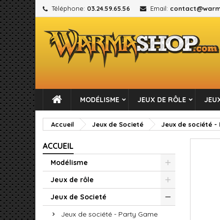
Téléphone:
03.24.59.65.56
Email:
contact@warm
M
C
C
add_circle_outline
Vou
No
MODÉLISME
JEUX DE RÔLE
JEUX
Accueil
Jeux de Societé
Jeux de société -
ACCUEIL
Modélisme
Jeux de rôle
Jeux de Societé
Jeux de société - Party Game