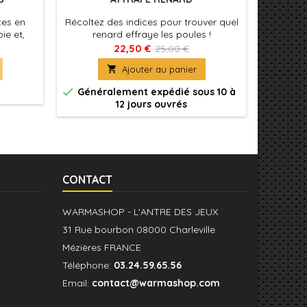
ces en
Récoltez des indices pour trouver quel
Un gr
ie et,
renard effraye les poules !
société
réaliser
pré 
22,50 €
25,00 €
 piochée.
emmener

Ajouter au panier
ir qu’un
en évit
s !!!


Généralement expédié sous 10 à
Génér
12 jours ouvrés
CONTACT
WARMASHOP - L'ANTRE DES JEUX
31 Rue bourbon 08000 Charleville
Mézières FRANCE
Téléphone:
03.24.59.65.56
Email:
contact@warmashop.com