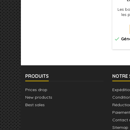
Les bo
les 

Géné
PRODUITS
NOTRE 
Prices drop
Expéditio
New products
Conditio
Best sales
Réductio
Paiement
Contact 
Sitemap