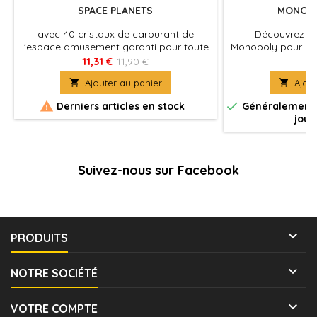
SPACE PLANETS
MONOPO
avec 40 cristaux de carburant de
Découvrez Mo
l'espace amusement garanti pour toute
Monopoly pour les 
la famille
apprendre à jou
11,31 €
24
11,90 €

Ajouter au panier

Ajout


Derniers articles en stock
Généralement e
jour
Suivez-nous sur Facebook

PRODUITS

NOTRE SOCIÉTÉ

VOTRE COMPTE