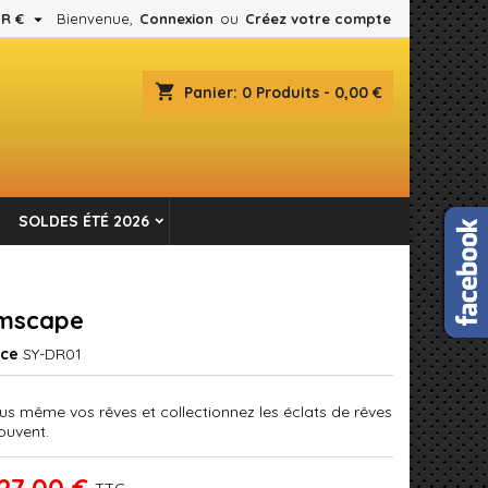

R €
Bienvenue,
Connexion
ou
Créez votre compte
×
×
×
shopping_cart
Panier:
0
Produits - 0,00 €
es.
n
SOLDES ÉTÉ 2026
s
mscape
nce
SY-DR01
us même vos rêves et collectionnez les éclats de rêves
rouvent.
27,00 €
TTC