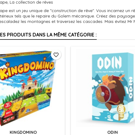
pe, La collection de rêves
e est un jeu unique de "construction de rêve". Vous incarnez un rê
stérieux tels que le repaire du Golem mécanique. Créez des paysage
 escaladez les montagnes et traversez les cascades. Mais évitez Mr N
RES PRODUITS DANS LA MÊME CATÉGORIE :
favorite_border
KINGDOMINO
ODIN