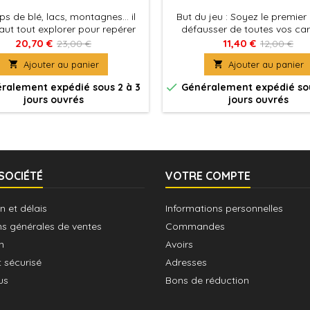
 de blé, lacs, montagnes... il
But du jeu : Soyez le premier
aut tout explorer pour repérer
défausser de toutes vos car
illeures parcelles pour étendre
cumuler le moins de points à l
20,70 €
11,40 €
23,00 €
12,00 €
son Royaume.
la partie.

Ajouter au panier

Ajouter au panier

ralement expédié sous 2 à 3
Généralement expédié sou
jours ouvrés
jours ouvrés
SOCIÉTÉ
VOTRE COMPTE
n et délais
Informations personnelles
ns générales de ventes
Commandes
n
Avoirs
 sécurisé
Adresses
us
Bons de réduction