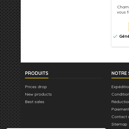
Champs
vous f
les me

Géné
PRODUITS
NOTRE 
Prices drop
Expéditio
New products
Conditio
Best sales
Réductio
Paiement
Contact 
Sitemap