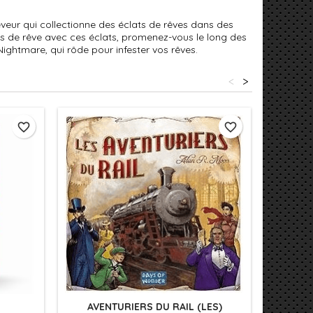
veur qui collectionne des éclats de rêves dans des
s de rêve avec ces éclats, promenez-vous le long des
ightmare, qui rôde pour infester vos rêves.
<
>
favorite_border
favorite_border
AVENTURIERS DU RAIL (LES)