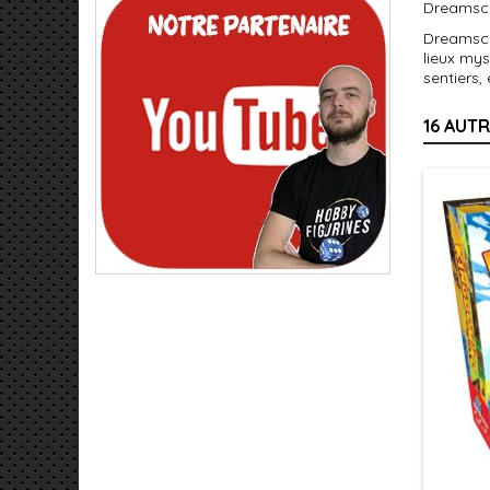
Dreamsca
Dreamscap
lieux my
sentiers,
16 AUT