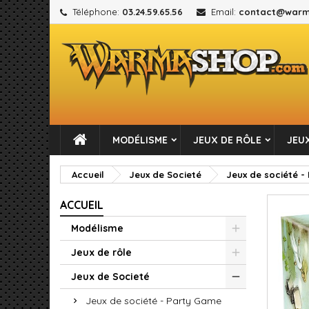
Téléphone:
03.24.59.65.56
Email:
contact@warm
M
C
C
add_circle_outline
Vou
No
MODÉLISME
JEUX DE RÔLE
JEUX
Accueil
Jeux de Societé
Jeux de société -
ACCUEIL
Modélisme
Jeux de rôle
Jeux de Societé
Jeux de société - Party Game