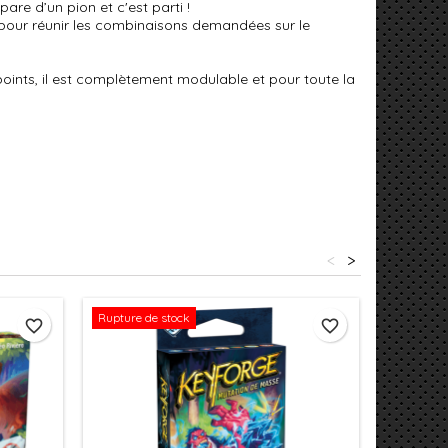
are d’un pion et c'est parti !
is pour réunir les combinaisons demandées sur le
ints, il est complètement modulable et pour toute la
<
>
Rupture de stock
favorite_border
favorite_border