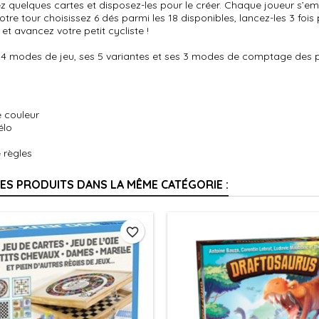
z quelques cartes et disposez-les pour le créer. Chaque joueur s’emp
otre tour choisissez 6 dés parmi les 18 disponibles, lancez-les 3 fo
et avancez votre petit cycliste !
 4 modes de jeu, ses 5 variantes et ses 3 modes de comptage des po
e couleur
élo
s
e règles
RES PRODUITS DANS LA MÊME CATÉGORIE :
favorite_border