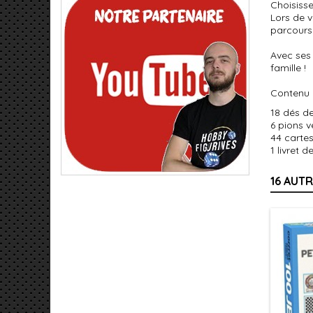
Choisisse
Lors de v
parcours 
Avec ses
famille !
Contenu
18 dés d
6 pions v
44 carte
1 livret d
16 AUT