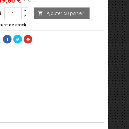
Ajouter au panier
é

ure de stock