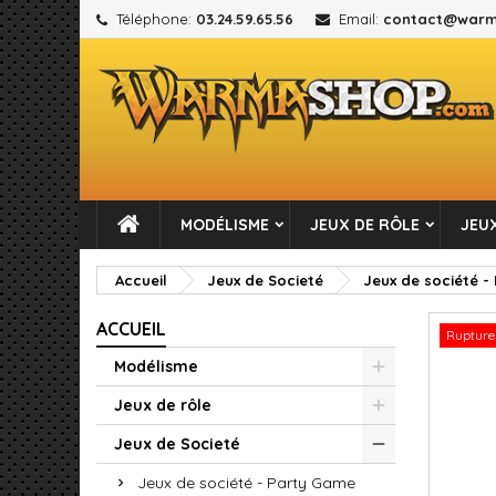
Téléphone:
03.24.59.65.56
Email:
contact@warm
M
C
C
add_circle_outline
Vou
No
MODÉLISME
JEUX DE RÔLE
JEUX
Accueil
Jeux de Societé
Jeux de société -
ACCUEIL
Rupture
Modélisme
Jeux de rôle
Jeux de Societé
Jeux de société - Party Game