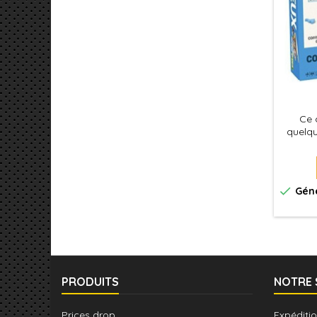
Ce 
quelqu
des 

Géné
PRODUITS
NOTRE 
Prices drop
Expéditio