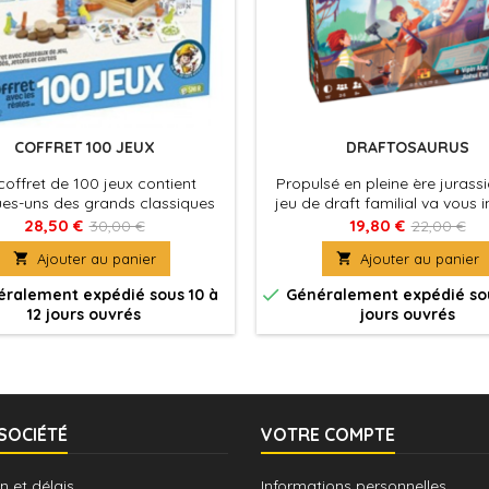
COFFRET 100 JEUX
DRAFTOSAURUS
coffret de 100 jeux contient
Propulsé en pleine ère jurassi
es-uns des grands classiques
jeu de draft familial va vous
jeux de société traditionnels
des choix tels que « Tricéra
28,50 €
19,80 €
30,00 €
22,00 €
Diplodocus » ? Choisissez un

Ajouter au panier

Ajouter au panier
meeple

ralement expédié sous 10 à
Généralement expédié sou
12 jours ouvrés
jours ouvrés
SOCIÉTÉ
VOTRE COMPTE
n et délais
Informations personnelles