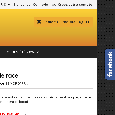

R €
Bienvenue,
Connexion
ou
Créez votre compte
×
×
×
shopping_cart
Panier:
0
Produits - 0,00 €
es.
n
SOLDES ÉTÉ 2026
s
le race
nce
BSMDR01FRN
Race est un jeu de course extrêmement simple, rapide
ètement addictif !
19,86 €
TTC