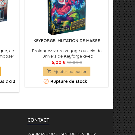
KEYFORGE: MUTATION DE MASSE
VILLAIN
que, ce
Prolongez votre voyage au sein de
Dans Vil
 imposer
l'univers de Keyforge avec
chaque
tops ou
le quatrième âge de la saga : Mutation
l'un des
6,00 €
10,00 €
 Dino-
de Masse !
de Dis

Ajouter au panier
Dalma
Steambo


s 2 à 3
Rupture de stock
Génér
CONTACT
WARMASHOP - L'ANTRE DES JEUX