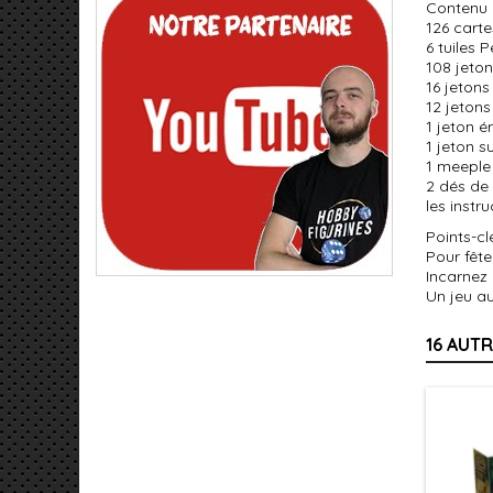
Contenu
126 cart
6 tuiles
108 jeto
16 jetons
12 jetons
1 jeton 
1 jeton su
1 meeple 
2 dés de
les instr
Points-cl
Pour fête
Incarnez
Un jeu a
16 AUT