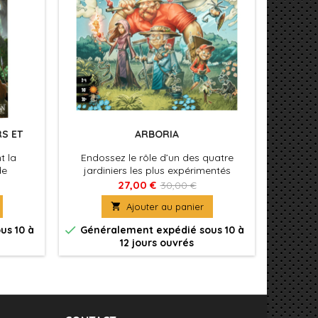
S ET
ARBORIA
HAR
POU
MO
t la
Endossez le rôle d’un des quatre
Plus de
de
jardiniers les plus expérimentés
jeu Harr
osant
d’ARBORIA !
27,00 €
30,00 €
fortement

Ajouter au panier

us 10 à
Généralement expédié sous 10 à
12 jours ouvrés