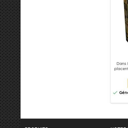
Dans B
placent
une ai
dans le

Géné