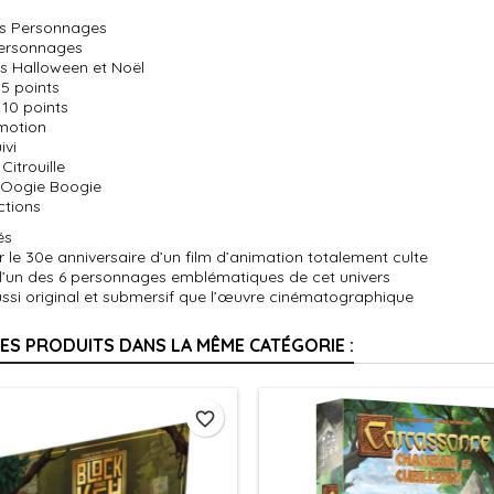
es Personnages
 Personnages
ns Halloween et Noël
 5 points
 10 points
émotion
ivi
Citrouille
 Oogie Boogie
uctions
és
r le 30e anniversaire d’un film d’animation totalement culte
 l’un des 6 personnages emblématiques de cet univers
ussi original et submersif que l’œuvre cinématographique
RES PRODUITS DANS LA MÊME CATÉGORIE :
favorite_border