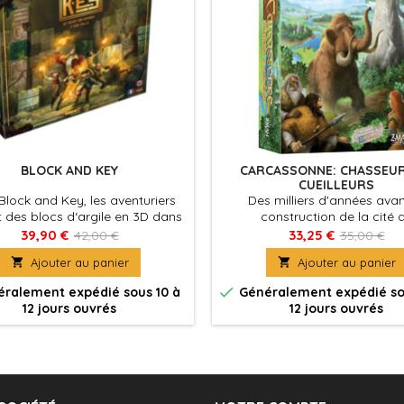
BLOCK AND KEY
CARCASSONNE: CHASSEUR
CUEILLEURS
lock and Key, les aventuriers
Des milliers d'années avan
 des blocs d‘argile en 3D dans
construction de la cité 
re de jeu surélevée centralisée,
Carcassonne et de son imp
39,90 €
33,25 €
42,00 €
35,00 €
 but de compléter leurs cartes
château, la région était déjà 

Ajouter au panier

Ajouter au panier
objectif.
peuplée.

ralement expédié sous 10 à
Généralement expédié so
12 jours ouvrés
12 jours ouvrés