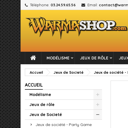
Téléphone:
03.24.59.65.56
Email:
contact@warm
M
C
C
add_circle_outline
Vou
No
MODÉLISME
JEUX DE RÔLE
JEUX
Accueil
Jeux de Societé
Jeux de société -
ACCUEIL
Modélisme
Jeux de rôle
Jeux de Societé
Jeux de société - Party Game