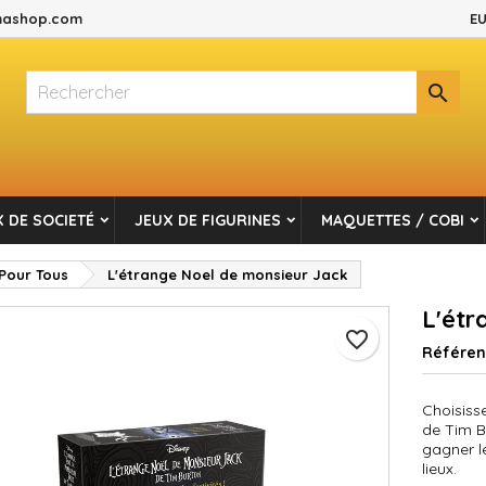
ashop.com
EU
es listes d'envies
réer une liste d'envies
onnexion

Créer une nouvelle liste
s devez être connecté pour ajouter des produits à votre liste d'envi
m de la liste d'envies
Annuler
Connexio
 DE SOCIETÉ
JEUX DE FIGURINES
MAQUETTES / COBI
Annuler
Créer une liste d'envie
 Pour Tous
L'étrange Noel de monsieur Jack
L'étr
favorite_border
Référe
Choisiss
de Tim B
gagner l
lieux.