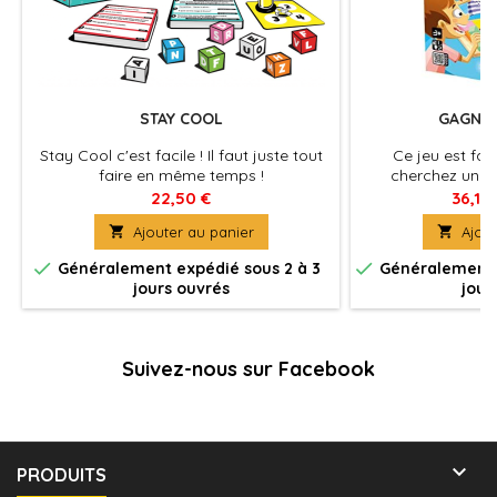
STAY COOL
GAGNE 
Stay Cool c'est facile ! Il faut juste tout
Ce jeu est fai
faire en même temps !
cherchez un j
amusant axé su
22,50 €
36,10
géométrie 

Ajouter au panier

Ajout


Généralement expédié sous 2 à 3
Généralement e
jours ouvrés
jour
Suivez-nous sur Facebook

PRODUITS