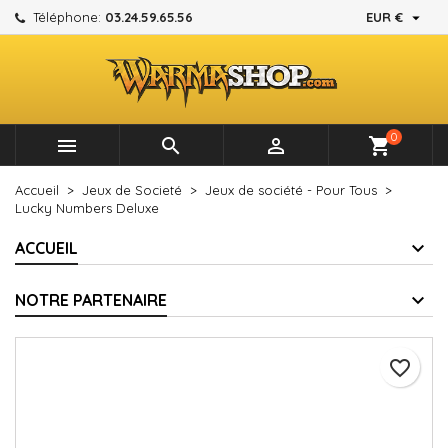

Téléphone:
03.24.59.65.56
EUR €
×
×
×
Mes listes d'envies
Créer une liste d'envies
Connexion
add_circle_outline
Créer une nouvelle liste
Vous devez être connecté pour ajouter des produits à
Nom de la liste d'envies
votre liste d'envies.
0



shopping_cart
Annuler
Connexion
Accueil
Jeux de Societé
Jeux de société - Pour Tous
Annuler
Créer une liste d'envies
Lucky Numbers Deluxe
ACCUEIL
NOTRE PARTENAIRE
favorite_border