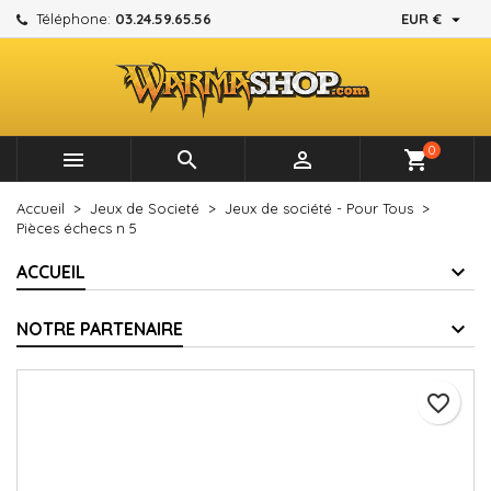

Téléphone:
03.24.59.65.56
EUR €
×
×
×
Mes listes d'envies
Créer une liste d'envies
Connexion
add_circle_outline
Créer une nouvelle liste
Vous devez être connecté pour ajouter des produits à
Nom de la liste d'envies
votre liste d'envies.
0



shopping_cart
Annuler
Connexion
Accueil
Jeux de Societé
Jeux de société - Pour Tous
Annuler
Créer une liste d'envies
Pièces échecs n 5
ACCUEIL
NOTRE PARTENAIRE
favorite_border