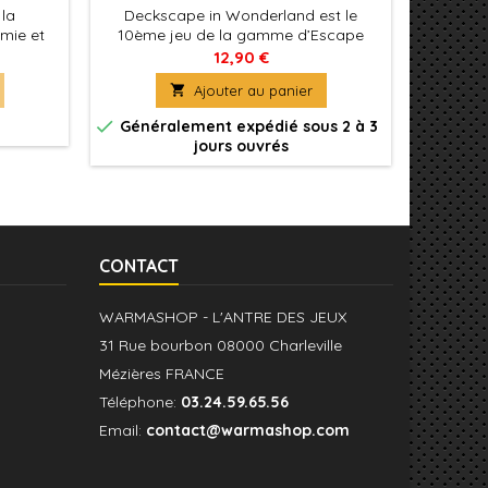
 la
Deckscape in Wonderland est le
Dans H
mie et
10ème jeu de la gamme d’Escape
rivalise
de de
Game de poche.
les plu
12,90 €
les cart

Ajouter au panier
p


Généralement expédié sous 2 à 3
Génér
jours ouvrés
CONTACT
WARMASHOP - L'ANTRE DES JEUX
31 Rue bourbon 08000 Charleville
Mézières FRANCE
Téléphone:
03.24.59.65.56
Email:
contact@warmashop.com