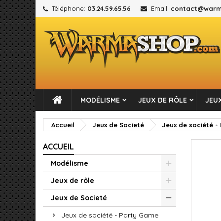
Téléphone:
03.24.59.65.56
Email:
contact@warm
M
C
C
add_circle_outline
Vou
No
MODÉLISME
JEUX DE RÔLE
JEUX
Accueil
Jeux de Societé
Jeux de société -
ACCUEIL
Modélisme
Jeux de rôle
Jeux de Societé
Jeux de société - Party Game