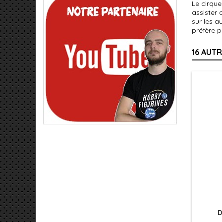
Le cirque
assister 
sur les a
préfère p
16 AUT
D