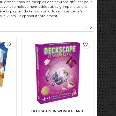
au dressé, tous les meeples des environs affluent pour
trouvent l’emplacement adéquat, ils grimpent les uns
re la plupart du temps son affaire, mais ce qu’il
que. Alors il s’épanouit totalement.
<
>
favorite_border
favorite_border
DECKSCAPE IN WONDERLAND