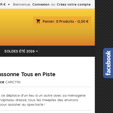

R €
Bienvenue,
Connexion
ou
Créez votre compte
×
×
×
shopping_cart
Panier:
0
Produits - 0,00 €
es.
n
SOLDES ÉTÉ 2026
s
ssonne Tous en Piste
nce
CARC11N
e se déplace d’un lieu à un autre avec sa ménagerie.
 chapiteau dressé, tous les meeples des environs
pour assister au spectacle !