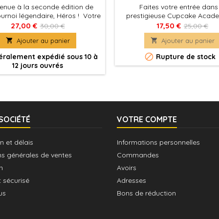
enue à la seconde édition de
Faites votre entrée dans
ournoi légendaire, Héros ! Votre
prestigieuse Cupcake Acade
age, votre astuce et vos dés
devenez la meilleure briga
27,00 €
17,50 €
30,00 €
25,00 €
 vos meilleurs alliés pour vous
pâtissier !

Ajouter au panier

Ajouter au panier
rer aux nouveaux défis des
x... et de leurs concurrents !

ralement expédié sous 10 à
Rupture de stock
12 jours ouvrés
SOCIÉTÉ
VOTRE COMPTE
n et délais
Informations personnelles
ns générales de ventes
Commandes
n
Avoirs
 sécurisé
Adresses
us
Bons de réduction