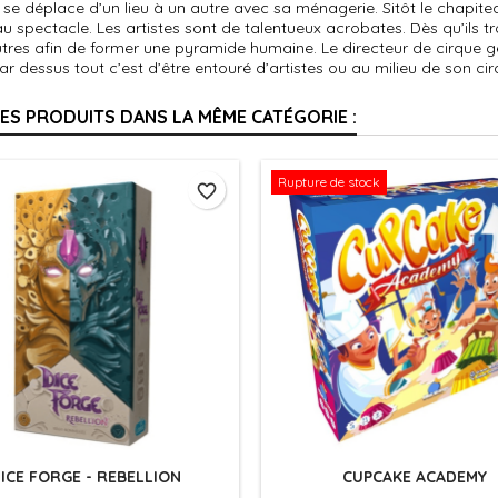
 se déplace d’un lieu à un autre avec sa ménagerie. Sitôt le chapite
au spectacle. Les artistes sont de talentueux acrobates. Dès qu’ils 
utres afin de former une pyramide humaine. Le directeur de cirque gè
ar dessus tout c’est d’être entouré d’artistes ou au milieu de son cir
RES PRODUITS DANS LA MÊME CATÉGORIE :
Rupture de stock
favorite_border
ICE FORGE - REBELLION
CUPCAKE ACADEMY