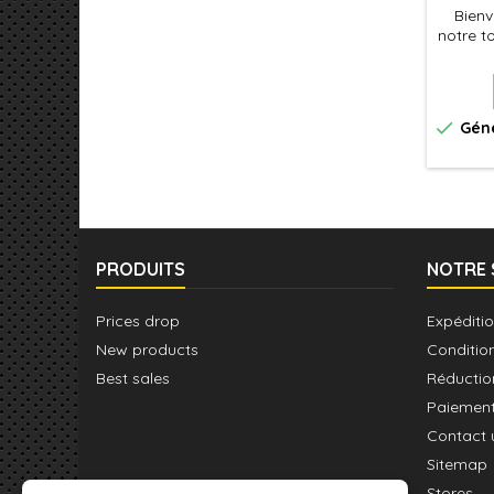
Bienv
notre t
cour
seront
mesu
Dieu

Géné
PRODUITS
NOTRE 
Prices drop
Expéditio
New products
Conditio
Best sales
Réductio
Paiement
Contact 
Sitemap
Stores