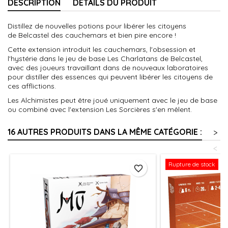
DESCRIPTION
DÉTAILS DU PRODUIT
Distillez de nouvelles potions pour libérer les citoyens
de Belcastel des cauchemars et bien pire encore !
Cette extension introduit les cauchemars, l'obsession et
l'hystérie dans le jeu de base Les Charlatans de Belcastel,
avec des joueurs travaillant dans de nouveaux laboratoires
pour distiller des essences qui peuvent libérer les citoyens de
ces afflictions.
Les Alchimistes peut être joué uniquement avec le jeu de base
ou combiné avec l'extension Les Sorcières s'en mêlent.
16 AUTRES PRODUITS DANS LA MÊME CATÉGORIE :
>
<
Rupture de stock
favorite_border