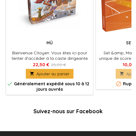
MÛ
SET 
Bienvenue Citoyen. Vous êtes ici pour
Set &amp; Match
tenter d’accéder à la caste dirigeante
unique de scoreur
de Mu. Afin de tester vos aptitudes, vous
point, coup après 
22,50 €
10,00
25,00 €
et une poignée d’autres prétendants
de 7 ans, pour 

Ajouter au panier

Ajout
allez devoir construire une Cité-Source
novices, en simp
d’exception.
simple à instal


Généralement expédié sous 10 à 12
Ruptu
Pa
jours ouvrés
Suivez-nous sur Facebook