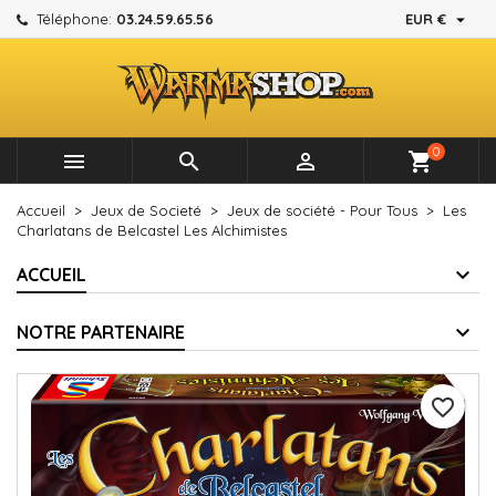

Téléphone:
03.24.59.65.56
EUR €
×
×
×
Mes listes d'envies
Créer une liste d'envies
Connexion
add_circle_outline
Créer une nouvelle liste
Vous devez être connecté pour ajouter des produits à
Nom de la liste d'envies
votre liste d'envies.
0



shopping_cart
Annuler
Connexion
Accueil
Jeux de Societé
Jeux de société - Pour Tous
Les
Annuler
Créer une liste d'envies
Charlatans de Belcastel Les Alchimistes
ACCUEIL
NOTRE PARTENAIRE
favorite_border