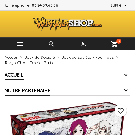

Téléphone:
03.24.59.65.56
EUR €
×
×
×
Mes listes d'envies
Créer une liste d'envies
Connexion
add_circle_outline
Créer une nouvelle liste
Vous devez être connecté pour ajouter des produits à
Nom de la liste d'envies
votre liste d'envies.
0



shopping_cart
Annuler
Connexion
Accueil
Jeux de Societé
Jeux de société - Pour Tous
Annuler
Créer une liste d'envies
Tokyo Ghoul District Battle
ACCUEIL
NOTRE PARTENAIRE
favorite_border