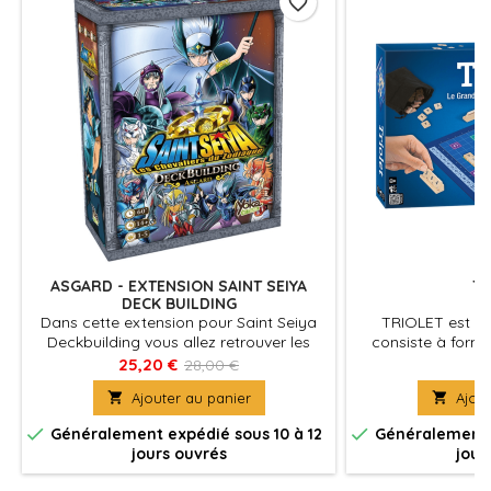
favorite_border
ASGARD - EXTENSION SAINT SEIYA
TR
DECK BUILDING
Dans cette extension pour Saint Seiya
TRIOLET est un 
Deckbuilding vous allez retrouver les
consiste à form
personnages de l'Arc d'Asgard, des
deux ou trois jeto
25,20 €
33
28,00 €
cartes et pouvoirs inédits ainsi qu'un
sur u

Ajouter au panier

Ajout
mode solo.


Généralement expédié sous 10 à 12
Généralement e
jours ouvrés
jour