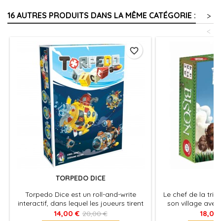
16 AUTRES PRODUITS DANS LA MÊME CATÉGORIE :
>
<
favorite_border
TORPEDO DICE
B
Torpedo Dice est un roll-and-write
Le chef de la tribu
interactif, dans lequel les joueurs tirent
son village avec
des dés et lancent des torpilles sur les
chiens ? Sinon les
14,00 €
18,00
20,00 €
sous-marin ennemis.
rivière... et ga