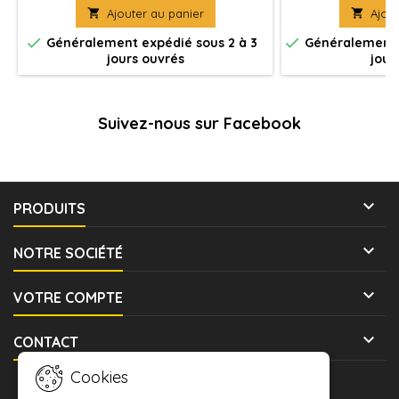

Ajouter au panier

Ajout
d'é


Généralement expédié sous 2 à 3
Généralement e
jours ouvrés
jour
Suivez-nous sur Facebook

PRODUITS

NOTRE SOCIÉTÉ

VOTRE COMPTE

CONTACT
Cookies
LETTRE D'INFORMATIONS