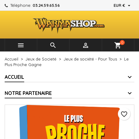

Téléphone:
03.24.59.65.56
EUR €
×
×
×
Mes listes d'envies
Créer une liste d'envies
Connexion
add_circle_outline
Créer une nouvelle liste
Vous devez être connecté pour ajouter des produits à
Nom de la liste d'envies
votre liste d'envies.
0



shopping_cart
Annuler
Connexion
Accueil
Jeux de Societé
Jeux de société - Pour Tous
Le
Annuler
Créer une liste d'envies
Plus Proche Gagne
ACCUEIL
NOTRE PARTENAIRE
favorite_border