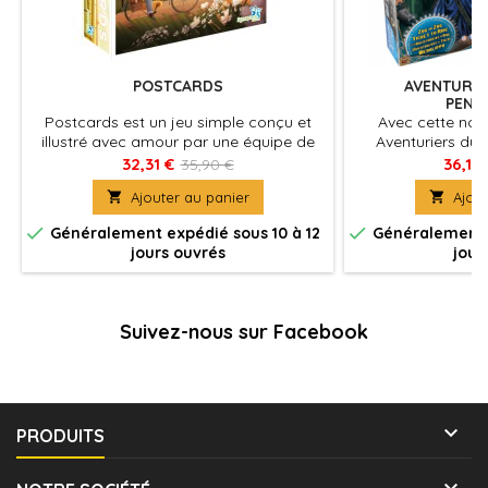
POSTCARDS
AVENTURIE
PENN
Postcards est un jeu simple conçu et
Avec cette nouv
illustré avec amour par une équipe de
Aventuriers du 
francophiles autoproclamés, Postcards
visitez les terri
32,31 €
36,10
35,90 €
vous donnera sans aucun doute envie
britannique et la

Ajouter au panier

Ajout
de planifier votre propre voyage en
siècle. Pour gagn
France.
obse


Généralement expédié sous 10 à 12
Généralement e
jours ouvrés
jour
Suivez-nous sur Facebook

PRODUITS
