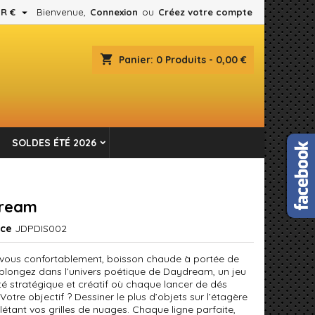

R €
Bienvenue,
Connexion
ou
Créez votre compte
×
×
×
shopping_cart
Panier:
0
Produits - 0,00 €
es.
n
SOLDES ÉTÉ 2026
s
ream
nce
JDPDIS002
z-vous confortablement, boisson chaude à portée de
 plongez dans l’univers poétique de Daydream, un jeu
té stratégique et créatif où chaque lancer de dés
otre objectif ? Dessiner le plus d’objets sur l’étagère
étant vos grilles de nuages. Chaque ligne parfaite,