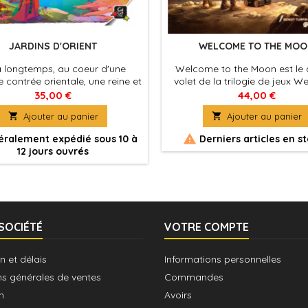
JARDINS D'ORIENT
WELCOME TO THE MO
 a longtemps, au coeur d'une
Welcome to the Moon est le 
e contrée orientale, une reine et
volet de la trilogie de jeux W
 peuple érigerent une haute
35,00 €
44,00 €
e pour adorer leurs divinités.

Ajouter au panier

Ajouter au panier
int l'heure de la succession, la
ne convoqua son peuple : la

ralement expédié sous 10 à
Derniers articles en s
e irait à qui pourrait construire
12 jours ouvrés
plus somptueux des jardins.
SOCIÉTÉ
VOTRE COMPTE
n et délais
Informations personnelles
ns générales de ventes
Commandes
n
Avoirs