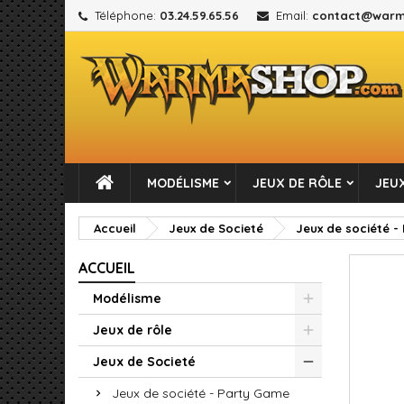
Téléphone:
03.24.59.65.56
Email:
contact@warm
M
C
C
add_circle_outline
Vou
No
MODÉLISME
JEUX DE RÔLE
JEUX
Accueil
Jeux de Societé
Jeux de société -
ACCUEIL
Modélisme
Jeux de rôle
Jeux de Societé
Jeux de société - Party Game