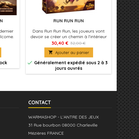
ON
RUN RUN RUN
CARCAS
dernier
Dans Run Run Run, les joueurs vont
La Tour f
elcome.
devoir se créer un chemin à l'intérieur
plus, ce
de la Pyramide et combattre les
de jeu e
30,40 €
32,00 €
Momies qui vont se réveiller durant la
étendie

Ajouter au panier
partie.
et de se


tock
Généralement expédié sous 2 à 3
Génér
jours ouvrés
CONTACT
WARMASHOP - L'ANTRE DES JEUX
31 Rue bourbon 08000 Charleville
Mézières FRANCE