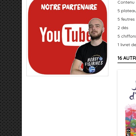
Contenu 
5 plateau
5 feutres
2 dés
5 chiffo
1 livret d
16 AUT