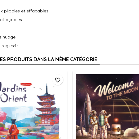
:
x pliables et effaçables
 effaçables
ns nuage
e règles44
RES PRODUITS DANS LA MÊME CATÉGORIE :
favorite_border