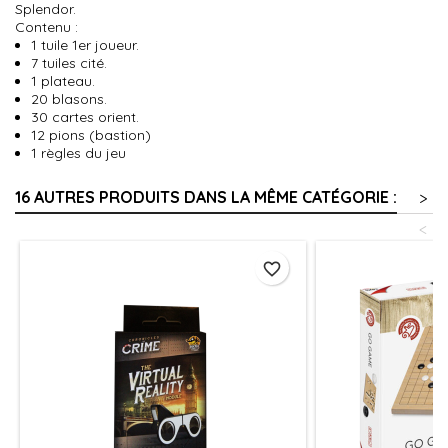
Splendor.
Contenu :
1 tuile 1
er
joueur.
7 tuiles cité.
1 plateau.
20 blasons.
30 cartes orient.
12 pions (bastion)
1 règles du jeu
16 AUTRES PRODUITS DANS LA MÊME CATÉGORIE :
>
<
favorite_border