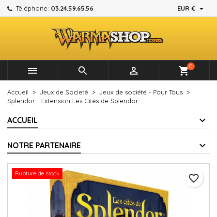

Téléphone:
03.24.59.65.56
EUR €
×
×
×
Mes listes d'envies
Créer une liste d'envies
Connexion
add_circle_outline
Créer une nouvelle liste
Vous devez être connecté pour ajouter des produits à
Nom de la liste d'envies
votre liste d'envies.
0



shopping_cart
Annuler
Connexion
Accueil
Jeux de Societé
Jeux de société - Pour Tous
Annuler
Créer une liste d'envies
Splendor - Extension Les Cités de Splendor
ACCUEIL
NOTRE PARTENAIRE
Rupture de stock
favorite_border