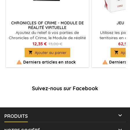
CHRONICLES OF CRIME - MODULE DE
JEU D
RÉALITÉ VIRTUELLE
Ajoutez du relief à vos parties de
Utilisez les pie
Chronicles of Crime, le Module de réalité
territoires en 
virtuelle consiste en une paire de
vides d
12,35 €
62,91
13,00 €
lunettes sur laquelle vous pouvez

Ajouter au panier

Ajout
attacher votre smartphone.


Derniers articles en stock
Derniers a
Suivez-nous sur Facebook

PRODUITS
