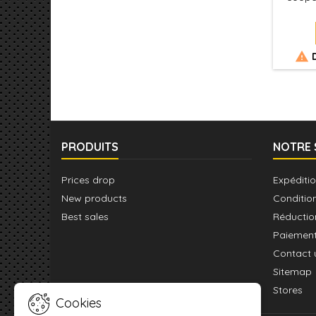

D
PRODUITS
NOTRE 
Prices drop
Expéditio
New products
Conditio
Best sales
Réductio
Paiement
Contact 
Sitemap
Stores
Cookies