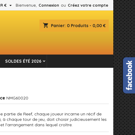

R €
Bienvenue,
Connexion
ou
Créez votre compte
×
×
×
shopping_cart
Panier:
0
Produits - 0,00 €
es.
n
SOLDES ÉTÉ 2026
s
nce
NMG60020
ne partie de Reef, chaque joueur incarne un récif de
i, à chaque tour de jeu, doit choisir judicieusement les
et l'arrangement dans lequel croître.