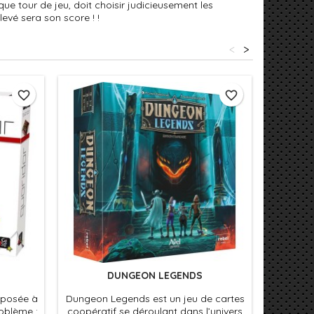
que tour de jeu, doit choisir judicieusement les
levé sera son score !
!
<
>
favorite_border
favorite_border
DUNGEON LEGENDS
opposée à
Dungeon Legends est un jeu de cartes
For
roblème :
coopératif se déroulant dans l’univers
positi