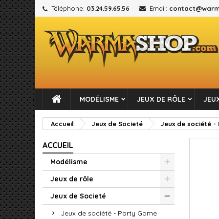
Téléphone:
03.24.59.65.56
Email:
contact@warm
M
C
C
add_circle_outline
Vou
No
MODÉLISME
JEUX DE RÔLE
JEUX
Accueil
Jeux de Societé
Jeux de société -
ACCUEIL
Modélisme
Jeux de rôle
Jeux de Societé
Jeux de société - Party Game