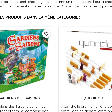
e partie de Reef, chaque joueur incarne un récif de corail qui, à cha
et l'arrangement dans lequel croître. Plus son récif sera beau, plus é
RES PRODUITS DANS LA MÊME CATÉGORIE :
favorite_border
GARDIENS DES SAISONS
QUORIDOR
iens des Saisons est un jeu
Atteindre le premier la ligne 
atif et familial composé de 5
votre ligne de départ. Votre p