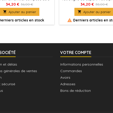
aventures rejouables.
l'adversaire pose des barrièr
34,20 €
34,20 €
36,00 €
38,00 €
vous ralentir !

Ajouter au panier

Ajouter au panier

erniers articles en stock
Derniers articles en s
SOCIÉTÉ
VOTRE COMPTE
n et délais
Informations personnelles
ns générales de ventes
Commandes
n
Avoirs
 sécurisé
Adresses
us
Bons de réduction