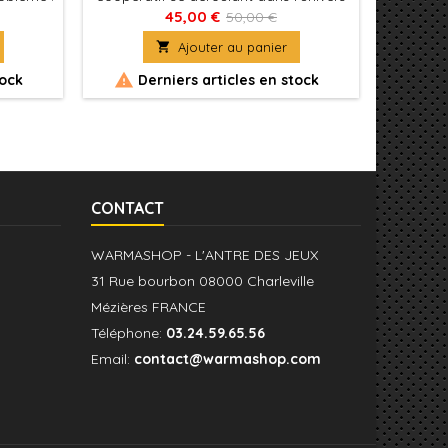
es pour
d’Avel. Les joueurs endossent le rôle
minut
45,00 €
50,00 €
de héros envoyés en mission dans les
tent

Ajouter au panier
sombres et dangereux souterrains du
château d’Avel. Au fil des chapitres, les


tock
Derniers articles en stock
Génér
joueurs descendent toujours plus bas
sous terre et affrontent les forces
maléfiques qui s’y cachent. Ils
rencontreront également...
CONTACT
WARMASHOP - L'ANTRE DES JEUX
31 Rue bourbon 08000 Charleville
Mézières FRANCE
Téléphone:
03.24.59.65.56
Email:
contact@warmashop.com