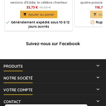
versions d'Eddie, le célèbre chanteur
quatre puissant
d'Iron Maiden.
explorez un coin
33,73 €
118,75
35,50 €
contrôle de 

Ajouter au panier

Ajout


Généralement expédié sous 10 à 12
Ruptu
jours ouvrés
Suivez-nous sur Facebook

PRODUITS

NOTRE SOCIÉTÉ

VOTRE COMPTE

CONTACT