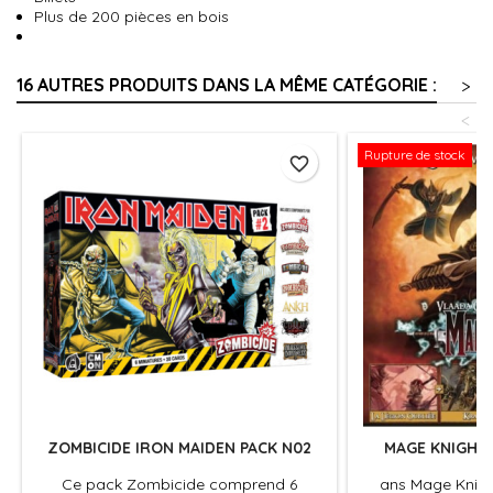
Plus de 200 pièces en bois
16 AUTRES PRODUITS DANS LA MÊME CATÉGORIE :
>
<
Rupture de stock
favorite_border
ZOMBICIDE IRON MAIDEN PACK N02
MAGE KNIGHT 
Ce pack Zombicide comprend 6
ans Mage Knight