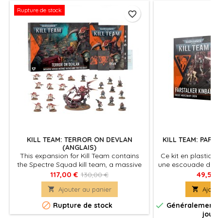
Rupture de stock
favorite_border
KILL TEAM: TERROR ON DEVLAN
KILL TEAM: PAR
(ANGLAIS)
This expansion for Kill Team contains
Ce kit en plastiq
the Spectre Squad kill team, a massive
une escouade de 
Red Terror non-player operative, a host
vétérans, accomp
117,00 €
49,50
130,00 €
of lesser Tyranid non-player operatives,
K

Ajouter au panier

Ajout
and all the rules you'll need to use them
in your games. Designed to be played


Rupture de stock
Généralement e
either cooperatively or solo, a series of
jour
9 Joint Ops missions will see your