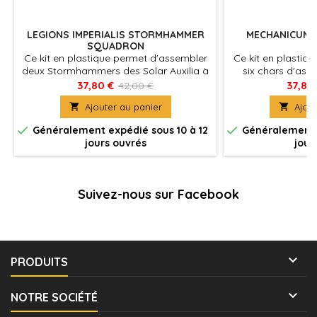
LEGIONS IMPERIALIS STORMHAMMER
MECHANICUM 
SQUADRON
Ce kit en plastique permet d'assembler
Ce kit en plastiq
deux Stormhammers des Solar Auxilia à
six chars d'ass
l'échelle epic, des chars super-lourds
dans vos armées 
37,80 €
37,80
42,00 €
pour les champs de bataille de Legions
Mechanicum Noir,

Ajouter au panier

Ajout
Imperialis.
dans vos armées 
ou de Solar Auxili


Généralement expédié sous 10 à 12
Généralement e
Legions Imperialis
jours ouvrés
jour
être assemblée 
Combat Krios,
foudre 
Suivez-nous sur Facebook

PRODUITS

NOTRE SOCIÉTÉ