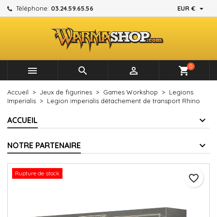

Téléphone:
03.24.59.65.56
EUR €
×
×
×
Mes listes d'envies
Créer une liste d'envies
Connexion
add_circle_outline
Créer une nouvelle liste
Vous devez être connecté pour ajouter des produits à
Nom de la liste d'envies
votre liste d'envies.
0



shopping_cart
Annuler
Connexion
Accueil
Jeux de figurines
Games Workshop
Legions
Annuler
Créer une liste d'envies
Imperialis
Legion imperialis détachement de transport Rhino
ACCUEIL
NOTRE PARTENAIRE
Rupture de stock
favorite_border