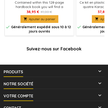
Contained within this 128-page
Ce kit en plastiq
hardback book you will find a
quatre Karacno
comprehensive history of the
puissantes plat
38,95 €
37,80
41,00 €
Devastation of Tallarn and the Fall of
mobiles à déploy

Ajouter au panier

Ajout
Sapphire City, key events in the vast and
Mechanicum ou d
nightmarish Tallarn campaign.
ou en tant qu'all


Généralement expédié sous 10 à 12
Généralement e
Legiones Astartes
jours ouvrés
jour
lors des parties 
Chacun d'entre e
de t
Suivez-nous sur Facebook

PRODUITS

NOTRE SOCIÉTÉ

VOTRE COMPTE

CONTACT