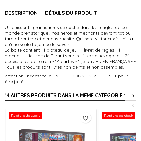
DESCRIPTION
DÉTAILS DU PRODUIT
Un puissant Tyrantisaurus se cache dans les jungles de ce
monde préhistorique ; nos héros et méchants devront tôt ou
tard affronter cette monstruosité. Qui sera victorieux ? Il n'y a
qu'une seule façon de le savoir !
La boîte contient : 1 plateau de jeu - 1 livret de règles - 1
manuel - 1 figurine de Tyrantisaurus - 1 socle hexagonal - 24
accessoires de terrain - 14 cartes - 1 jeton JEU EN FRANÇAISE -
Tous les produits sont livrés non peints et non assemblés.
Attention : nécessite le
BATTLEGROUND STARTER SET
pour
être joué.
14 AUTRES PRODUITS DANS LA MÊME CATÉGORIE :
>
<
Rupture de stock
Rupture de stock
favorite_border