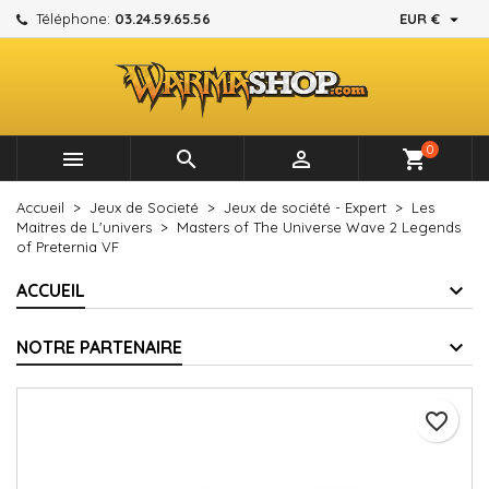

Téléphone:
03.24.59.65.56
EUR €
×
×
×
Mes listes d'envies
Créer une liste d'envies
Connexion
add_circle_outline
Créer une nouvelle liste
Vous devez être connecté pour ajouter des produits à
Nom de la liste d'envies
votre liste d'envies.
0



shopping_cart
Annuler
Connexion
Accueil
Jeux de Societé
Jeux de société - Expert
Les
Annuler
Créer une liste d'envies
Maitres de L'univers
Masters of The Universe Wave 2 Legends
of Preternia VF
ACCUEIL
NOTRE PARTENAIRE
favorite_border