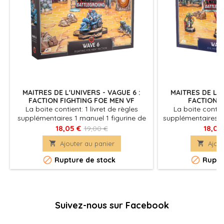
MAITRES DE L'UNIVERS - VAGUE 6 :
MAITRES DE L'U
FACTION FIGHTING FOE MEN VF
FACTION E
La boite contient: 1 livret de règles
La boite contien
supplémentaires 1 manuel 1 figurine de
supplémentaires 1
personnage 11 cartes 1 Jeton
personnages 17 c
18,05 €
18,05
19,00 €
renforcement
t

Ajouter au panier

Ajout


Rupture de stock
Ruptu
Suivez-nous sur Facebook