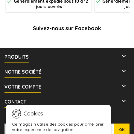


Généralement expédié sous 10 à 12
Généralement e
jours ouvrés
jour
Suivez-nous sur Facebook

PRODUITS

NOTRE SOCIÉTÉ

VOTRE COMPTE

CONTACT
Cookies
LETTRE D'INFORMATIONS
Ce magasin utilise des cookies pour améliorer
votre expérience de navigation.