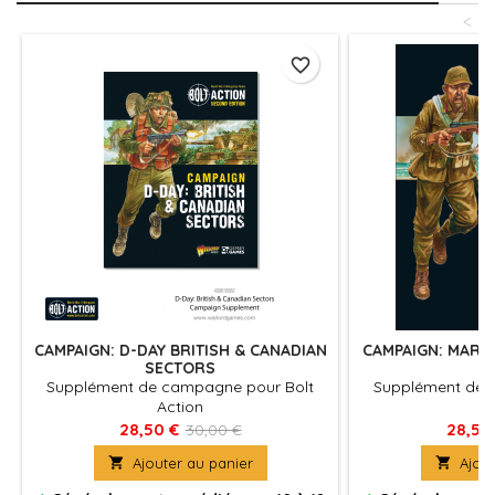
<
favorite_border
CAMPAIGN: D-DAY BRITISH & CANADIAN
CAMPAIGN: MARIA
SECTORS
Supplément de campagne pour Bolt
Supplément de 
Action
A
28,50 €
28,50
30,00 €

Ajouter au panier

Ajout