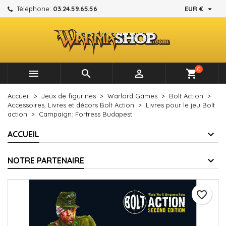

Téléphone:
03.24.59.65.56
EUR €
×
×
×
Mes listes d'envies
Créer une liste d'envies
Connexion
add_circle_outline
Créer une nouvelle liste
Vous devez être connecté pour ajouter des produits à
Nom de la liste d'envies
votre liste d'envies.
0



shopping_cart
Annuler
Connexion
Accueil
Jeux de figurines
Warlord Games
Bolt Action
Annuler
Créer une liste d'envies
Accessoires, Livres et décors Bolt Action
Livres pour le jeu Bolt
action
Campaign: Fortress Budapest
ACCUEIL
NOTRE PARTENAIRE
favorite_border