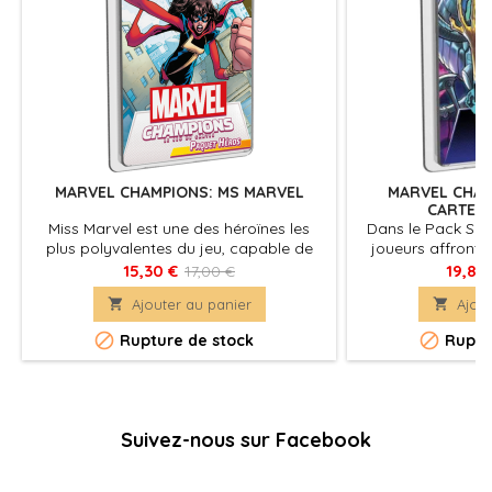
MARVEL CHAMPIONS: MS MARVEL
MARVEL CHAM
CARTES
Miss Marvel est une des héroïnes les
Dans le Pack Scé
plus polyvalentes du jeu, capable de
joueurs affronte
s'intégrer à n'importe quel rôle selon les
dans trois scénar
15,30 €
19,80
17,00 €
besoins tout en apprenant à être une
pouvant être joué

Ajouter au panier

Ajout
héroïne et en protégeant ses amis en
comme une mini
réutilisant les cartes Événement de sa
pa


Rupture de stock
Ruptu
main !
Suivez-nous sur Facebook