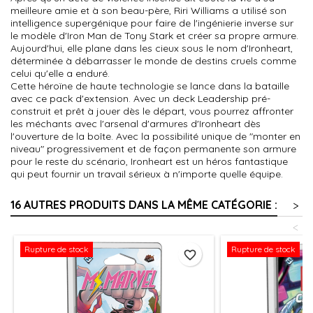
meilleure amie et à son beau-père, Riri Williams a utilisé son
intelligence supergénique pour faire de l'ingénierie inverse sur
le modèle d'Iron Man de Tony Stark et créer sa propre armure.
Aujourd'hui, elle plane dans les cieux sous le nom d'Ironheart,
déterminée à débarrasser le monde de destins cruels comme
celui qu'elle a enduré.
Cette héroïne de haute technologie se lance dans la bataille
avec ce pack d'extension. Avec un deck Leadership pré-
construit et prêt à jouer dès le départ, vous pourrez affronter
les méchants avec l'arsenal d'armures d'Ironheart dès
l'ouverture de la boîte. Avec la possibilité unique de "monter en
niveau" progressivement et de façon permanente son armure
pour le reste du scénario, Ironheart est un héros fantastique
qui peut fournir un travail sérieux à n'importe quelle équipe.
16 AUTRES PRODUITS DANS LA MÊME CATÉGORIE :
>
<
Rupture de stock
Rupture de stock
favorite_border