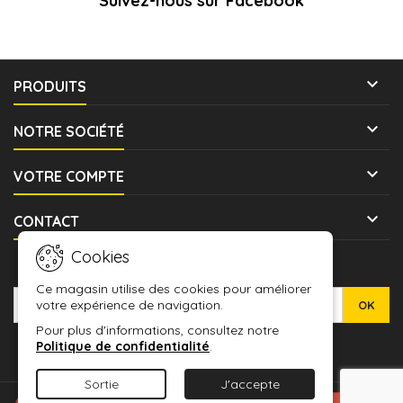
Suivez-nous sur Facebook

PRODUITS

NOTRE SOCIÉTÉ

VOTRE COMPTE

CONTACT
Cookies
LETTRE D'INFORMATIONS
Ce magasin utilise des cookies pour améliorer
votre expérience de navigation.
Pour plus d'informations, consultez notre
Politique de confidentialité
.
Sortie
J'accepte
© Copyright 2026 WARMASHOP - L'ANTRE DES JEUX. All Rights