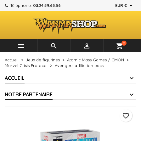

Téléphone:
03.24.59.65.56
EUR €
×
×
×
Mes listes d'envies
Créer une liste d'envies
Connexion
add_circle_outline
Créer une nouvelle liste
Vous devez être connecté pour ajouter des produits à
Nom de la liste d'envies
votre liste d'envies.
0



shopping_cart
Annuler
Connexion
Accueil
Jeux de figurines
Atomic Mass Games / CMON
Annuler
Créer une liste d'envies
Marvel Crisis Protocol
Avengers affiliation pack
ACCUEIL
NOTRE PARTENAIRE
favorite_border