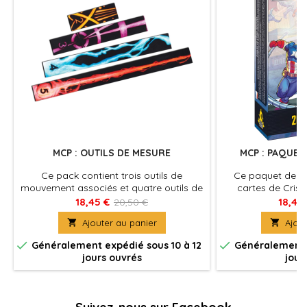
MCP : OUTILS DE MESURE
MCP : PAQUET 
Ce pack contient trois outils de
Ce paquet de 22
mouvement associés et quatre outils de
cartes de Crise
gamme pour compléter vos jeux de
l'édition 2023 du
18,45 €
18,45
20,50 €
Marvel: Protocole de crise avec un
aux vétérans de

Ajouter au panier

Ajout
ensemble supplémentaire d'outils de
mettre à jo
mouvement et de gamme inclus dans le
nécessairement di


Généralement expédié sous 10 à 12
Généralement e
jeu de base.
boîte de base. 
jours ouvrés
jour
contenues dans
Puissants