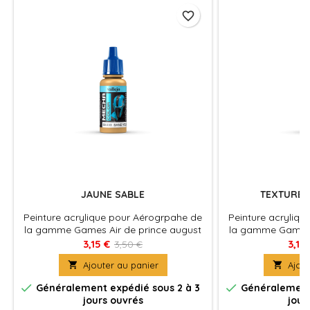
favorite_border
JAUNE SABLE
TEXTURE R
Peinture acrylique pour Aérogrpahe de
Peinture acryliq
la gamme Games Air de prince august
la gamme Games 
en pot de 17 ml
en po
3,15 €
3,15
3,50 €

Ajouter au panier

Ajout


Généralement expédié sous 2 à 3
Généralement 
jours ouvrés
jour