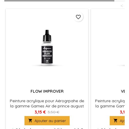
<
favorite_border
FLOW IMPROVER
VER
Peinture acrylique pour Aérogrpahe de
Peinture acryliq
la gamme Games Air de prince august
la gamme Games 
en pot de 17 ml
en po
3,15 €
3,15
3,50 €

Ajouter au panier

Ajout