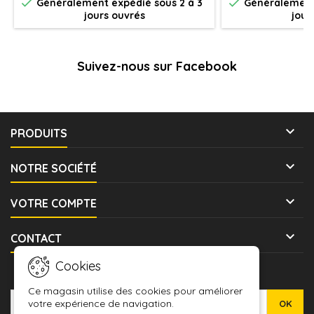


Généralement expédié sous 2 à 3
Généralement 
jours ouvrés
jour
Suivez-nous sur Facebook

PRODUITS

NOTRE SOCIÉTÉ

VOTRE COMPTE

CONTACT
Cookies
LETTRE D'INFORMATIONS
Ce magasin utilise des cookies pour améliorer
votre expérience de navigation.