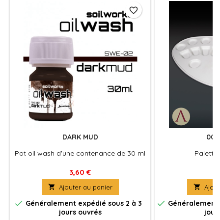
favorite_border
DARK MUD
00 
Pot oil wash d'une contenance de 30 ml
Palette
3,60 €
4

Ajouter au panier

Ajout


Généralement expédié sous 2 à 3
Généralement e
jours ouvrés
jour