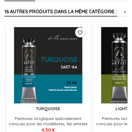
16 AUTRES PRODUITS DANS LA MÊME CATÉGORIE :
>
<
favorite_border
TURQUOISE
LIGHT 
Peintures acryliques spécialement
Peintures acry
conçues pour les modélistes, les artistes
conçues pour les m
et les peintres sur figurines miniatures.
et les peintres su
4,50 €
4