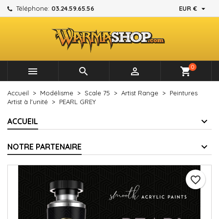

Téléphone:
03.24.59.65.56
EUR €
×
×
×
Mes listes d'envies
Créer une liste d'envies
Connexion
add_circle_outline
Créer une nouvelle liste
Vous devez être connecté pour ajouter des produits à
Nom de la liste d'envies
votre liste d'envies.
0



shopping_cart
Annuler
Connexion
Accueil
Modélisme
Scale 75
Artist Range
Peintures
Annuler
Créer une liste d'envies
Artist à l'unité
PEARL GREY
ACCUEIL
NOTRE PARTENAIRE
favorite_border