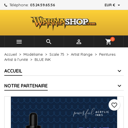

Téléphone:
03.24.59.65.56
EUR €
×
×
×
Mes listes d'envies
Créer une liste d'envies
Connexion
add_circle_outline
Créer une nouvelle liste
Vous devez être connecté pour ajouter des produits à
Nom de la liste d'envies
votre liste d'envies.
0



shopping_cart
Annuler
Connexion
Accueil
Modélisme
Scale 75
Artist Range
Peintures
Annuler
Créer une liste d'envies
Artist à l'unité
BLUE INK
ACCUEIL
NOTRE PARTENAIRE
favorite_border