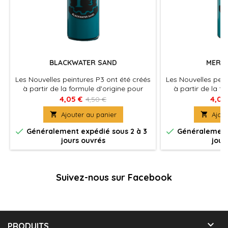
BLACKWATER SAND
MERED
Les Nouvelles peintures P3 ont été créés
Les Nouvelles pein
à partir de la formule d'origine pour
à partir de la f
rester humides plus longtemps et
rester humides
4,05 €
4,05
4,50 €
permettre aux peintres de travailler les
permettre aux pein

Ajouter au panier

Ajout
couleurs plus facilement sur les
couleurs plus 
figurines. La nouvelle formule des P3 à
figurines. La nou


Généralement expédié sous 2 à 3
Généralement 
été également optimisé au niveau de la
été également opt
jours ouvrés
jour
charge pigmentaire afin d'obtenir des
charge pigmentai
couleurs riches et éclatantes, sans
couleurs riches
perdre la...
perd
Suivez-nous sur Facebook

PRODUITS