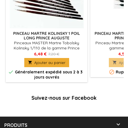
PINCEAU MARTRE KOLINSKY 1 POIL
PINCEAU MARTRE
LONG PRINCE AUGUSTE
PRINC
Pinceaux MASTER Martre Tobolsky
Pinceau Martre 1 
Kolinsky 1/110 de la gamme Prince
gamme Pr
Auguste
6,48 €
4,56
7,20 €

Ajouter au panier

Ajout


Généralement expédié sous 2 à 3
Ruptu
jours ouvrés
Suivez-nous sur Facebook

PRODUITS