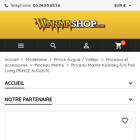

Téléphone:
03.24.59.65.56
EUR €
×
×
×
Mes listes d'envies
Créer une liste d'envies
Connexion
add_circle_outline
Créer une nouvelle liste
Vous devez être connecté pour ajouter des produits à
Nom de la liste d'envies
votre liste d'envies.
0



shopping_cart
Annuler
Connexion
Accueil
Modélisme
Prince August / Vallejo
Pinceaux et
Annuler
Créer une liste d'envies
accessoires
Pinceau Martre
Pinceau Martre Kolinsky 5/0 Poil
Long PRINCE AUGUSTE
ACCUEIL
NOTRE PARTENAIRE
favorite_border