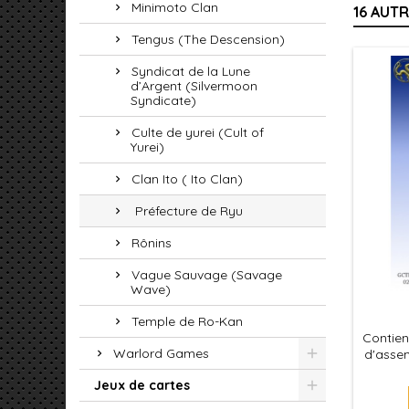
Minimoto Clan
16 AUT
Tengus (The Descension)
Syndicat de la Lune
d’Argent (Silvermoon
Syndicate)
Culte de yurei (Cult of
Yurei)
Clan Ito ( Ito Clan)
Préfecture de Ryu
Rônins
Vague Sauvage (Savage
Wave)
Temple de Ro-Kan
Contien
Warlord Games
d'assem
le jeu
Jeux de cartes
leurs s