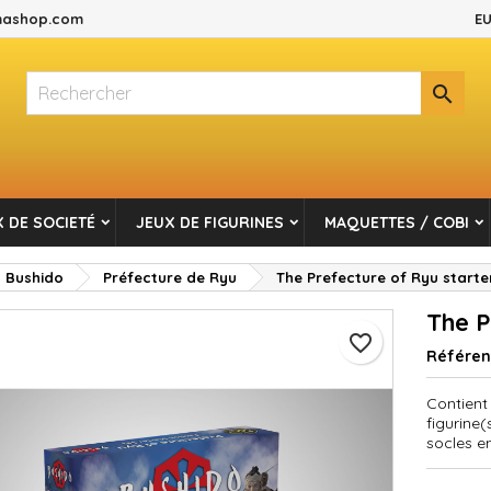
ashop.com
EU
es listes d'envies
réer une liste d'envies
onnexion

Créer une nouvelle liste
s devez être connecté pour ajouter des produits à votre liste d'envi
m de la liste d'envies
Annuler
Connexio
 DE SOCIETÉ
JEUX DE FIGURINES
MAQUETTES / COBI
Annuler
Créer une liste d'envie
Bushido
Préfecture de Ryu
The Prefecture of Ryu starte
The P
favorite_border
Référe
Contient
figurine(
socles e