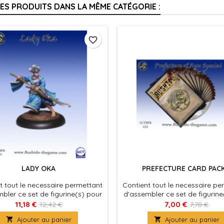
RES PRODUITS DANS LA MÊME CATÉGORIE :
favorite_border
LADY OKA
PREFECTURE CARD PACK
t tout le necessaire permettant
Contient tout le necessaire pe
bler ce set de figurine(s) pour
d'assembler ce set de figurine
 Bushido, produit fournies avec
le jeu Bushido, produit fourni
11,18 €
7,00 €
12,42 €
7,78 €
ocles en plastique. Figurine(s) à
leurs socles en plastique. Figu

Ajouter au panier

Ajouter au panier
peindre et à assembler
peindre et à assemble