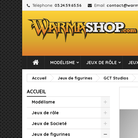
Téléphone:
03.24.59.65.56
Email:
contact@warm
M
C
C
add_circle_outline
Vou
No
MODÉLISME
JEUX DE RÔLE
JEUX
Accueil
Jeux de figurines
GCT Studios
ACCUEIL
Modélisme
Jeux de rôle
Jeux de Societé
Jeux de figurines