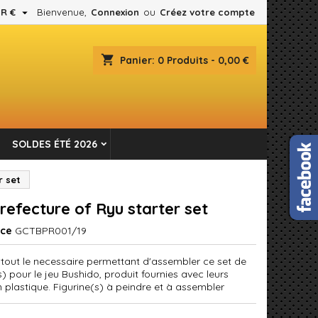

R €
Bienvenue,
Connexion
ou
Créez votre compte
×
×
×
shopping_cart
Panier:
0
Produits - 0,00 €
es.
n
SOLDES ÉTÉ 2026
s
r set
refecture of Ryu starter set
nce
GCTBPR001/19
 tout le necessaire permettant d'assembler ce set de
s) pour le jeu Bushido, produit fournies avec leurs
n plastique. Figurine(s) à peindre et à assembler